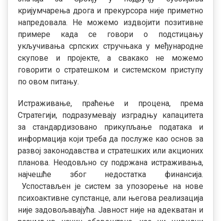
кријумчарења дрога и прекурсора није приметно
напредовала. Не можемо издвојити позитивне
примере када се говори о подстицању
укључивања српских стручњака у међународне
скупове и пројекте, а свакако не можемо
говорити о стратешком и системском приступу
по овом питању.
Истраживање, праћење и процена, према
Стратегији, подразумевају изградњу капацитета
за стандардизовано прикупљање података и
информација који треба да послуже као основ за
развој законодавства и стратешких или акционих
планова. Неодовљно су подржана истраживања,
најчешће због недостатка финансија.
Успостављен је систем за упозорење на нове
психоактивне супстанце, али његова реализација
није задовољавајућа. Јавност није на адекватан и