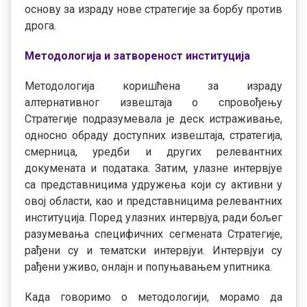
основу за израду нове стратегије за борбу против
дрога.
Методологија и затвореност институција
Методологија коришћена за израду
алтернативног извештаја о спровођењу
Стратегије подразумевала је деск истраживање,
односно обраду доступних извештаја, стратегија,
смeрница, уредби и других релевантних
докумената и података. Затим, улазне интервјуе
са представницима удружења који су активни у
овој области, као и представницима релевантних
институција. Поред улазних интервјуа, ради бољег
разумевања специфичних сегмената Стратегије,
рађени су и тематски интервјуи. Интервјуи су
рађени уживо, онлајн и попуњавањем упитника.
Када говоримо о методологији, морамо да