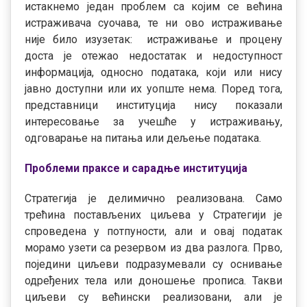
истакнемо један проблем са којим се већина
истраживача суочава, те ни ово истраживање
није било изузетак: истраживање и процену
доста је отежао недостатак и недоступност
информација, односно података, који или нису
јавно доступни или их уопште нема. Поред тога,
представници институција нису показали
интересовање за учешће у истраживању,
одговарање на питања или дељење података.
Проблеми праксе и сарадње институција
Стратегија је делимично реализована. Само
трећина постављених циљева у Стратегији је
спроведена у потпуности, али и овај податак
морамо узети са резервом из два разлога. Прво,
поједини циљеви подразумевали су оснивање
одређених тела или доношење прописа. Такви
циљеви су већински реализовани, али је