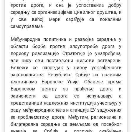
против дрога, и она је успоставила добру
сарадњу са организацијама цивилног друштва, и
у све већој мери сарађује са локалним
самоуправама.
Међународна политичка и развојна сарадња у
области борбе против злоупотребе дрога у
периоду реализације Стратегије је унапређена,
али нису сви постављени циљеви остварени.
Бележи се напредак у нивоу усклађености
законодавства Републике Србије са правним
тековинама Европске Уније. Обавезе према
Европском центру за праћење дрога и
зависности од дрога се испуњавају, а
представници надлежних институција учествују у
раду међународних тела и агенција ЕУ задужених
за проблематику дроге. Међутим, регионална и
билатерална сарадња са земљама од посебног
значаја за Србију у подручју сузбијања