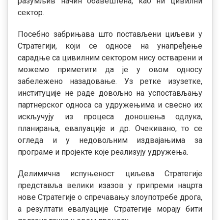
разумљив начин обавештена, као ни цивилни
сектор.
Посебно забрињава што постављени циљеви у
Стратегији, који се односе на унапређење
сарадње са цивилним сектором нису остварени и
можемо приметити да је у овом односу
забележено назадовање. Уз ретке изузетке,
институције не раде довољно на успостављању
партнерског односа са удружењима и свесно их
искључују из процеса доношења одлука,
планирања, евалуације и др. Очекивано, то се
огледа и у недовољним издвајањима за
програме и пројекте које реализују удружења.
Делимична испуњеност циљева Стратегије
представља велики изазов у припреми нацрта
нове Стратегије о спречавању злоупотребе дрога,
а резултати евалуације Стратегије морају бити