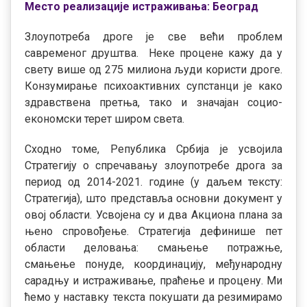
Место реализације истраживањ
a:
Београд
Злоупотреба дроге је све већи проблем
савременог друштва. Неке процене кажу да у
свету више од 275 милиона људи користи дроге.
Конзумирање психоактивних супстанци је како
здравствена претња, тако и значајан социо-
економски терет широм света.
Сходно томе, Република Србија је усвојила
Стратегију о спречавању злоупотребе дрога за
период од 2014-2021. године (у даљем тексту:
Стратегија), што представља основни документ у
овој области. Усвојена су и два Акциона плана за
њено спровођење. Стратегија дефинише пет
области деловања: смањење потражње,
смањење понуде, координацију, међународну
сарадњу и истраживање, праћење и процену. Ми
ћемо у наставку текста покушати да резимирамо