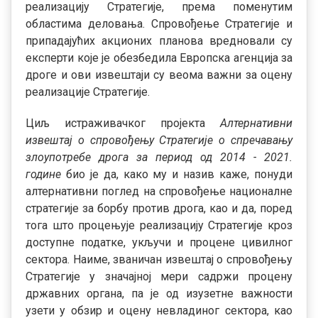
реализацију Стратегије, према поменутим
областима деловања. Спровођење Стратегије и
припадајућих акционих планова вредновали су
експерти које је обезбедила Европска агенција за
дроге и ови извештаји су веома важни за оцену
реализације Стратегије.
Циљ истраживачког пројекта
Алтернативни
извештај о спровођењу Стратегије о спречавању
злоупотребе дрога за период од 2014 - 2021.
године
био је да, како му и назив каже, понуди
алтернативни поглед на спровођење националне
стратегије за борбу против дрога, као и да, поред
тога што процењује реализацију Стратегије кроз
доступне податке, укључи и процене цивилног
сектора. Наиме, званичан извештај о спровођењу
Стратегије у значајној мери садржи процену
државних органа, па је од изузетне важности
узети у обзир и оцену невладиног сектора, као