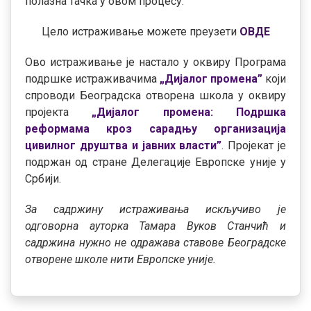
полазна тачка у овом процесу.
Цело истраживање можете преузети
ОВДЕ
Ово истраживање је настало у оквиру Програма
подршке истраживачима
„Дијалог промена”
који
спроводи Београдска отворена школа у оквиру
пројекта
„
Дијалог промена: Подршка
реформама кроз сарадњу организација
цивилног друштва и јавних власти”
. Пројекат је
подржан од стране Делегације Европске уније у
Србији.
За садржину истраживања
искључиво
је
одговорна ауторка Тамара Вуков Станчић и
садржина нужно не одражава ставове Београдске
отворене школе нити Европске уније.