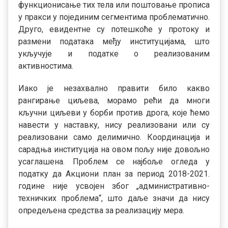
функционисање тих тела или поштовање прописа
у пракси у појединим сегментима проблематично.
Друго, евидентне су потешкоће у протоку и
размени података међу институцијама, што
укључује и податке о реализованим
активностима.
Иако је незахвално правити било какво
рангирање циљева, морамо рећи да многи
кључни циљеви у борби против дрога, које ћемо
навести у наставку, нису реализовани или су
реализовани само делимично. Координација и
сарадња институција на овом пољу није довољно
усаглашена. Проблем се најбоље огледа у
податку да Акциони план за период 2018-2021.
године није усвојен због „административно-
техничких проблема“, што даље значи да нису
опредељена средства за реализацију мера.