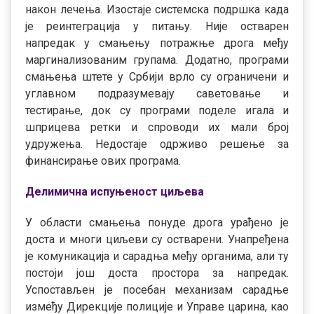
након лечења. Изостаје системска подршка када
је реинтеграција у питању. Није остварен
напредак у смањењу потражње дрога међу
маргинализованим групама. Додатно, програми
смањења штете у Србији врло су ограничени и
углавном подразумевају саветовање и
тестирање, док су програми поделе игала и
шприцева ретки и спроводи их мали број
удружења. Недостаје одрживо решење за
финансирање ових програма.
Делимична испуњеност циљева
У области смањења понуде дрога урађено је
доста и многи циљеви су остварени. Унапређена
је комуникација и сарадња међу органима, али ту
постоји још доста простора за напредак.
Успостављен је посебан механизам сарадње
између Дирекције полиције и Управе царина, као