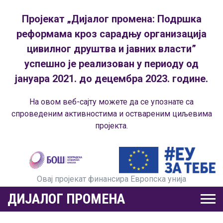
Пројекат „Дијалог промена: Подршка
реформама кроз сарадњу организација
цивилног друштва и јавних власти”
успешно је реализован у периоду од
јануара 2021. до децембра 2023. године.
На овом веб-сајту можете да се упознате са
спроведеним активностима и оствареним циљевима
пројекта.
Овај пројекат финансира Европска унија
ДИЈАЛОГ ПРОМЕНА