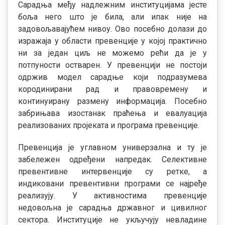
Сарадња међу надлежним институцијама јесте
боља него што је била, али ипак није на
задовољавајућем нивоу. Ово посебно долази до
изражаја у области превенције у којој практично
ни за један циљ не можемо рећи да је у
потпуности остварен. У превенцији не постоји
одржив модел сарадње који подразумева
кородинирани рад и правовремену и
континуирану размену информација. Посебно
забрињава изостанак праћења и евалуација
реализованих пројеката и програма превенције.
Превенција је углавном универзална и ту је
забележен одређени напредак. Селективне
превентивне интервенције су ретке, а
индиковани превентивни програми се најређе
реализују. У активностима превенције
недовољна је сарадња државног и цивилног
сектора. Институције не укључују невладине