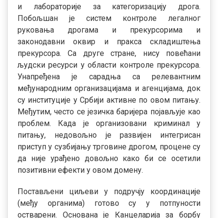
и лабораторије за категоризацију дрога.
Побољшан је систем контроле легалног
руковања дрогама и прекурсорима и
законодавни оквир и пракса складиштења
прекурсора. Са друге стране, нису повећани
људски ресурси у области контроле прекурсора.
Унапређена је сарадња са релевантним
међународним организацијама и агенцијама, док
су институције у Србији активне по овом питању.
Међутим, често се језичка баријера појављује као
проблем. Када је организовани криминал у
питању, недовољно је развијен интегрисан
приступ у сузбијању трговине дрогом, процене су
да није урађено довољно како би се осетили
позитивни ефекти у овом домену.
Постављени циљеви у подручју координације
(међу органима) готово су у потпуности
остварени. Основана је Канцеларија за борбу