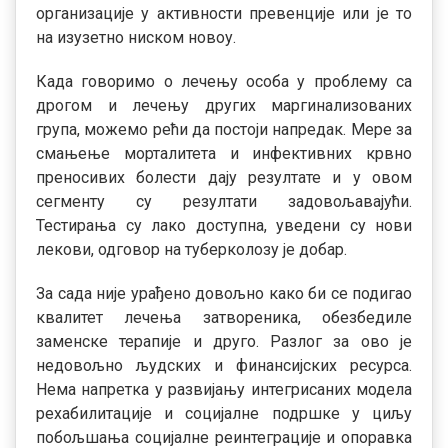
организације у активности превенције или је то
на изузетно ниском новоу.
Када говоримо о лечењу особа у проблему са
дрогом и лечењу других маргинализованих
група, можемо рећи да постоји напредак. Мере за
смањење морталитета и инфективних крвно
преносивих болести дају резултате и у овом
сегменту су резултати задовољавајући.
Тестирања су лако доступна, уведени су нови
лекови, одговор на туберколозу је добар.
За сада није урађено довољно како би се подигао
квалитет лечења затвореника, обезбедиле
заменске терапије и друго. Разлог за ово је
недовољно људских и финансијских ресурса.
Нема напретка у развијању интегрисаних модела
рехабилитације и социјалне подршке у циљу
побољшања социјалне реинтеграције и опоравка