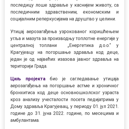
последицу лоше здравље у каснијем животу, са
последичним здравственим, економским и
социјалним реперкусијама на друштво у целини.
Утицај аерозагађења узрокованог коришћењем
угља и мазута за производњу топлотне енергије у
централној топлани „Енергетика д.о.о.“ у
Крагујевцу на погоршање здравља код деце,
један је од највећих изазова јавног здравља на
територији Града.
Циљ пројекта
био је сагледавање утицаја
аерозагађења на погоршање астме и хроничног
бронхитиса код деце основношколског узраста
кроз анализу учесталости посета педијатрима у
Дому здравља Крагујевац, у периоду 01. јул 2021.
године до 31. јуна 2022. године, по месецима и
амбулантама.