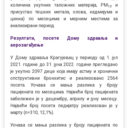
количина укупних таложних материја, PM
и
10
присуство тешких метала, оловa, кадмијумa и
цинкa) по месецима и мерним местима за
анализирани период.
Резултати, посете Дому здравља и
аерозагађење
У Дому здравља Крагујевац у периоду од 1. јул
2021. године до 31. јуна 2022. године прегледано
је укупно 2097 деце која имају астму и хронични
опструктивни бронхитис и реализовано 2564
посета. Уочава се мања разлика у броју
пацијената по месецима. Највећи број пацијената
забележен је у децембру, априлу и јуну месецу.
Највећи број посета педијатру реализован је у
марту (n=310, 12,1%).
Уочава се мања разлика у броју пацијената по