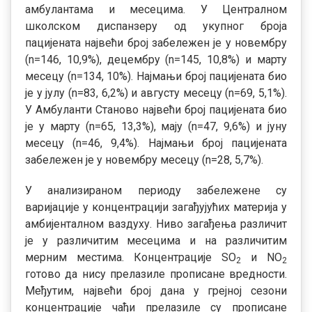
амбулантама и месецима. У Централном
школском диспанзеру од укупног броја
пацијената највећи број забележен је у новембру
(n=146, 10,9%), децембру (n=145, 10,8%) и марту
месецу (n=134, 10%). Најмањи број пацијената био
је у јулу (n=83, 6,2%) и августу месецу (n=69, 5,1%).
У Амбуланти Станово највећи број пацијената био
је у марту (n=65, 13,3%), мају (n=47, 9,6%) и јуну
месецу (n=46, 9,4%). Најмањи број пацијената
забележен је у новембру месецу (n=28, 5,7%).
У анализираном периоду забележене су
варијације у концентрацији загађујућих материја у
амбијенталном ваздуху. Ниво загађења различит
је у различитим месецима и на различитим
мерним местима. Концентрације SO
и NO
2
2
готово да нису прелазиле прописане вредности.
Међутим, највећи број дана у грејној сезони
концентрације чађи прелазиле су прописане