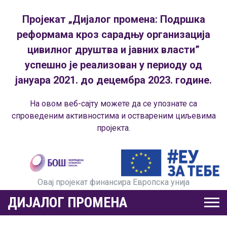
Пројекат „Дијалог промена: Подршка
реформама кроз сарадњу организација
цивилног друштва и јавних власти”
успешно је реализован у периоду од
јануара 2021. до децембра 2023. године.
На овом веб-сајту можете да се упознате са
спроведеним активностима и оствареним циљевима
пројекта.
Овај пројекат финансира Европска унија
ДИЈАЛОГ ПРОМЕНА