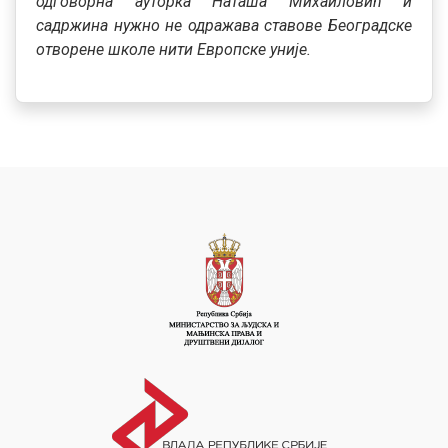
одговорна ауторка Наташа Михаиловић и
садржина нужно не одражава ставове Београдске
отворене школе нити Европске уније.