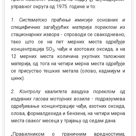
управног округа од 1975. године и то:
1. Систематско праћење имисије основних и
специфичних загађујућих материја пореклом из
стационарних извора
- спроводи се свакодневно,
тако што се на пет мерних места одређује
концентрација SO
, чађи и азотових оксида, а на
2
12 мерних места количина укупних таложних
материја, од тога на четири мерна места одређује
се присуство тешких метала (олово, кадмијум и
цинк).
2. Контролу квалитета ваздуха пореклом од
издувних гасова моторних возила
- подразумева
одређивање концентрације чађи, азотних оксида,
олова, формалдехида и бензена, на четири мерна
места сваког месеца у трајању од седам дана.
„Правилником о граничним вредностима,