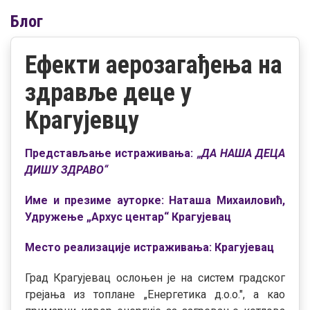
Блог
Ефекти аерозагађења на
здравље деце у
Крагујевцу
Представљање
истраживањ
а:
„ДА НАША ДЕЦА
ДИШУ ЗДРАВО“
Име и презиме ауторке: Наташа Михаиловић,
Удружење „Архус центар“ Крагујевац
Место реализације истраживања: Крагујевац
Град Крагујевац ослоњен је на систем градског
грејања из топлане „Енергетика д.о.о.", а као