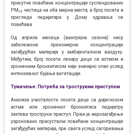
присутне повећане концентрације суспендованих
РМ
честица на оба мерна места, а број посета и
10
прегледа педијатара у Дому здравља се
повећава.
Од априла месеца (вангрејна сезона) нису
забележене прекомерне концентрације
загађујућих материја у амбијенталном ваздуху.
Међутим, број посета лекару деце са астмом и
хроничним бронхитисом није значајно опао услед
интензивног бујања вегетације.
Тумачење: Потреба за троструким приступом
Анализа учесталости посета деце са дијагнозом
астме или хроничног бронхитиса педијатру
захтева троструки приступ. Први је аерозагађење
узроковано присуством повећане концентрације
загађујућих материја, пре свега услед сагоревања