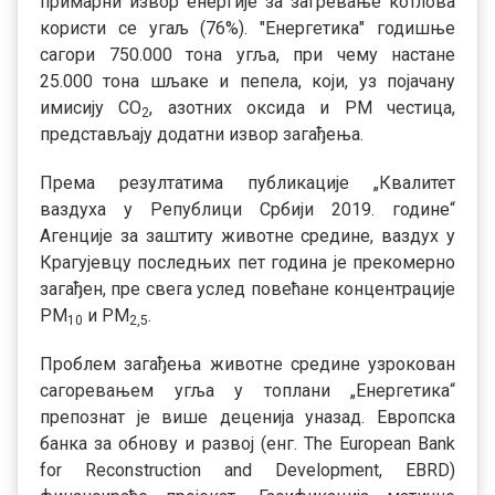
примарни извор енергије за загревање котлова
користи се угаљ (76%). "Енергетика" годишње
сагори 750.000 тона угља, при чему настане
25.000 тона шљаке и пепела, који, уз појачану
имисију СО
, азотних оксида и PM честица,
2
представљају додатни извор загађења.
Према резултатима публикације „Квалитет
ваздуха у Републици Србији 2019. године“
Агенције за заштиту животне средине, ваздух у
Крагујевцу последњих пет година је прекомерно
загађен, пре свега услед повећане концентрације
РМ
и PM
.
10
2,5
Проблем загађења животне средине узрокован
сагоревањем угља у топлани „Енергетика“
препознат је више деценија уназад. Европска
банка за обнову и развој (енг. The European Bank
for Reconstruction and Development, EBRD)