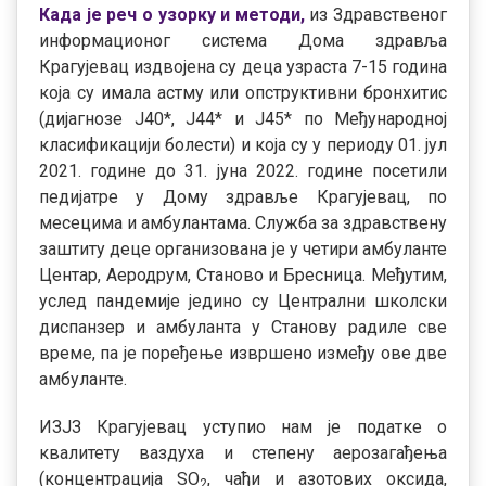
Када је реч о узорку и методи,
из Здравственог
информационог система Дома здравља
Крагујевац издвојена су деца узраста 7-15 година
која су имала астму или опструктивни бронхитис
(дијагнозе Ј40*, Ј44* и Ј45* по Међународној
класификацији болести) и која су у периоду 01. јул
2021. године до 31. јуна 2022. године посетили
педијатре у Дому здравље Крагујевац, по
месецима и амбулантама. Служба за здравствену
заштиту деце организована је у четири амбуланте
Центар, Аеродрум, Станово и Бресница. Међутим,
услед пандемије једино су Централни школски
диспанзер и амбуланта у Станову радиле све
време, па је поређење извршено између ове две
амбуланте.
ИЗЈЗ Крагујевац уступио нам је податке о
квалитету ваздуха и степену аерозагађења
(концентрација SO
, чађи и азотових оксида,
2