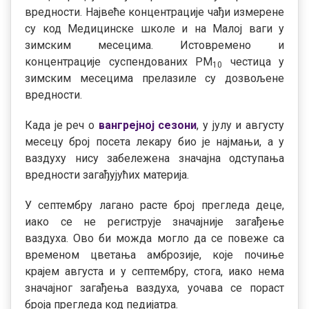
вредности. Највеће концентрације чађи измерене
су код Медицинске школе и на Малој ваги у
зимским месецима. Истовремено и
концентрације суспендованих РМ
честица у
10
зимским месецима прелазиле су дозвољене
вредности.
Када је реч о
вангрејној сезони
, у јулу и августу
месецу број посета лекару био је најмањи, а у
ваздуху нису забележена значајна одступања
вредности загађујућих материја.
У септембру лагано расте број прегледа деце,
иако се не региструје значајније загађење
ваздуха. Ово би можда могло да се повеже са
временом цветања амброзије, које почиње
крајем августа и у септембру, стога, иако нема
значајног загађења ваздуха, уочава се пораст
броја прегледа код педијатра.