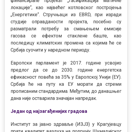
финансираће пројекат „Гасификација матичне
локације“, као највећег котловског постројења
„Енергетике“. Стручњаци из EBRD, при изради
студије оправданости пројекта, посебно су
разматрали потребу за смањењем емисије
гасова се ефектом стаклене баште, као
последицу климатских промена са којима ће се
Србија суочити у наредном периоду.
Европски парламент је 2017. године усвојио
предлог да се до 2030. године енергетска
ефикасност повећа за 35% у Европској Унији (ЕУ).
Србија ће на путу ка ЕУ морати да стреми
прописаним стандардима. Међутим, до данашњег
дана није остварила значајан напредак.
Један од најзагађенијих градова
Институт за јавно здравље (ИЗЈЗ) у Крагујевцу
прати квалитет ваздуха на подручју Шумадијског