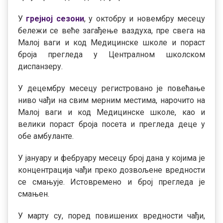
У
грејној сезони
, у октобру и новембру месецу
бележи се веће загађење ваздуха, пре свега на
Малој ваги и код Медицинске школе и пораст
броја прегледа у Централном школском
диспанзеру.
У децембру месецу регистровано је повећање
ниво чађи на свим мерним местима, нарочито на
Малој ваги и код Медицинске школе, као и
велики пораст броја посета и прегледа деце у
обе амбуланте.
У јануару и фебруару месецу број дана у којима је
концентрација чађи преко дозвољене вредности
се смањује. Истовремено и број прегледа је
смањен.
У марту су, поред повишених вредности чађи,