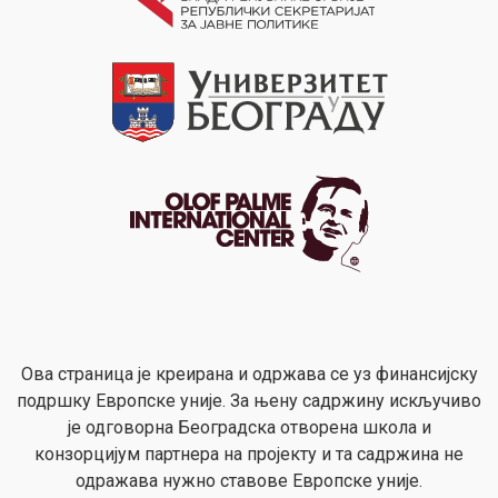
Ова страница је креирана и одржава се уз финансијску
подршку Европске уније. За њену садржину искључиво
је одговорна Београдска отворена школа и
конзорцијум партнера на пројекту и та садржина не
одражава нужно ставове Европске уније.