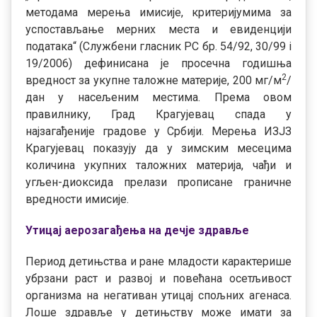
методама мерења имисије, критеријумима за
успостављање мерних места и евиденцији
података“ (Службени гласник РС бр. 54/92, 30/99 i
19/2006) дефинисана је просечна годишња
2
вредност за укупне таложне материје, 200 мг/м
/
дан у насељеним местима. Према овом
правилнику, Град Крагујевац спада у
најзагађеније градове у Србији. Мерења ИЗЈЗ
Крагујевац показују да у зимским месецима
количина укупних таложних материја, чађи и
угљен-диоксида прелази прописане граничне
вредности имисије.
Утицај аерозагађења на дечје здравље
Период детињства и ране младости карактерише
убрзани раст и развој и повећана осетљивост
организма на негативан утицај спољних агенаса.
Лоше здравље у детињству може имати за