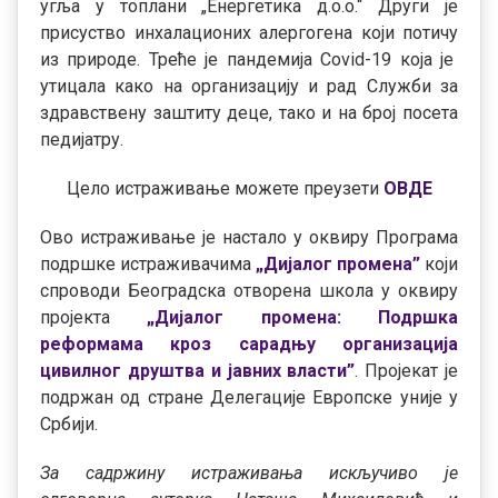
угља у топлани „Енергетика д.о.о.“ Други је
присуство инхалационих алергогена који потичу
из природе. Треће је пандемија Covid-19 која је
утицала како на организацију и рад Служби за
здравствену заштиту деце, тако и на број посета
педијатру.
Цело истраживање можете преузети
ОВДЕ
Ово истраживање је настало у оквиру Програма
подршке истраживачима
„Дијалог промена”
који
спроводи Београдска отворена школа у оквиру
пројекта
„
Дијалог промена: Подршка
реформама кроз сарадњу организација
цивилног друштва и јавних власти”
. Пројекат је
подржан од стране Делегације Европске уније у
Србији.
За садржину истраживања
искључиво
је