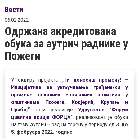
Вести
06.02.2022.
Одржана акредитована
обука за аутрич раднике у
Пожеги
У оквиру пројекта
„Ти доносиш промену! –
Иницијатива за укључивање грађана/ки у
промене локалних социјалних политика у
општинама Пожега, Косјерић, Крупањ и
Прибој“
, који реализује
Удружење "Форум
цивилне акције ФОРЦА"
, реализована је обука
на тему Аутрич – рад на терену у периоду од
3. до
5. фебруара 2022. године
.