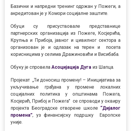
Базични и напредни тренинг одржан у Пожеги, а
акредитован је у Комори социјалне заштите.
Обуци су присуствовале представнице
партнерских организација из Пожеге, Косјерића,
Крупња и Прибоја, јавног и цивилног сектора а
организован је и одлазак на терен и посета
корисницима у селима Дражиновићи и Висибаба.
Обуку је спровела
Асоцијација Дуга
из Шапца.
Пројекат „Ти доносиш промену! – Иницијатива за
укључивање грађана у промене локалних
социјалних политика у општинама Пожега,
Косјерић, Прибој и Пожега" се спроводи у оквиру
пројекта Београдске отворене школе
“Дијалог
промена”
, уз финансијску подршку Европске
уније.