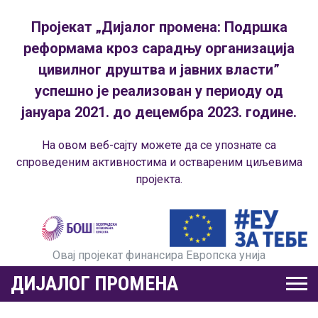
Пројекат „Дијалог промена: Подршка
реформама кроз сарадњу организација
цивилног друштва и јавних власти”
успешно је реализован у периоду од
јануара 2021. до децембра 2023. године.
На овом веб-сајту можете да се упознате са
спроведеним активностима и оствареним циљевима
пројекта.
Овај пројекат финансира Европска унија
ДИЈАЛОГ ПРОМЕНА