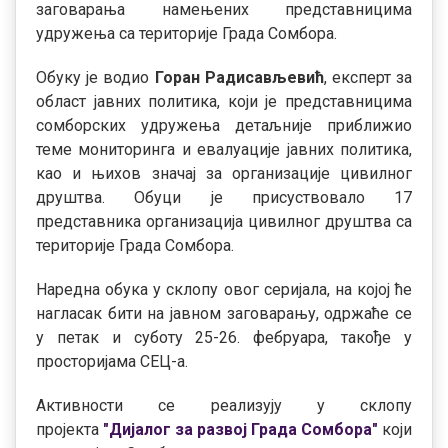
заговарања намењених представницима
удружења са територије Града Сомбора.
Обуку је водио
Горан Радисављевић
, експерт за
област јавних политика, који је представницима
сомборских удружења детаљније приближио
теме мониторинга и евалуације јавних политика,
као и њихов значај за организације цивилног
друштва. Обуци је присуствовало 17
представника организација цивилног друштва са
територије Града Сомбора.
Наредна обука у склопу овог серијала, на којој ће
нагласак бити на јавном заговарању, одржаће се
у петак и суботу 25-26. фебруара, такође у
просторијама СЕЦ-а.
Активности се реализују у склопу
пројекта
"Дијалог за развој Града Сомбора"
који