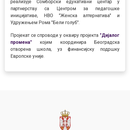
реализује Сомборски едукативни центар у
партнерству са Центром за педагошке
иницијативе, НВО "Женска алтернатива" и
Удружењем Рома "Бели голуб".
Пројекат се спроводи у оквиру пројекта
"Дијалог
промена"
којим координира Београдска
отворена школа, уз финансијску подршку
Европске уније.