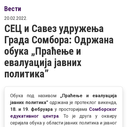
Вести
20.02.2022.
СЕЦ и Савез удружења
Града Сомбора: Одржана
обука „Праћење и
евалуација јавних
политика”
Обука под називом
„Праћење и евалуација
јавних политика”
одржана је протеклог викенда,
18. и 19. фебруарa
у просторијама
Сомборског
едукативног центра
. То је друга у оквиру
серијала обука у области јавних политика и јавног