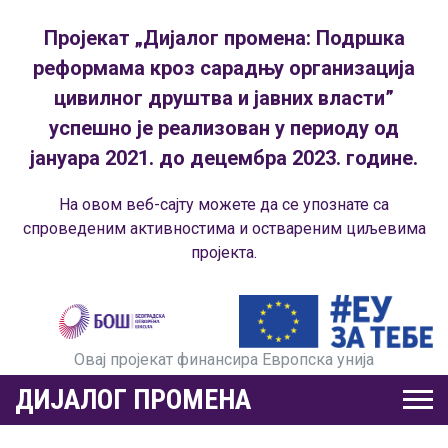
Пројекат „Дијалог промена: Подршка
реформама кроз сарадњу организација
цивилног друштва и јавних власти”
успешно је реализован у периоду од
јануара 2021. до децембра 2023. године.
На овом веб-сајту можете да се упознате са
спроведеним активностима и оствареним циљевима
пројекта.
Овај пројекат финансира Европска унија
ДИЈАЛОГ ПРОМЕНА