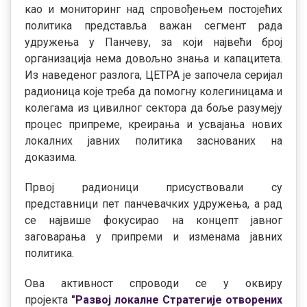
као и мониторинг над спровођењем постојећих
политика представља важан сегмент рада
удружења у Панчеву, за који највећи број
организација нема довољно знања и капацитета.
Из наведеног разлога, ЦЕТРА је започела серијал
радионица које треба да помогну колегиницама и
колегама из цивилног сектора да боље разумеју
процес припреме, креирања и усвајања нових
локалних јавних политика заснованих на
доказима.
Првој радионици присуствовали су
представници пет панчевачких удружења, а рад
се највише фокусирао на концепт јавног
заговарања у припреми и изменама јавних
политика.
Ова активност спроводи се у оквиру
пројекта
"Развој локалне Стратегије отворених