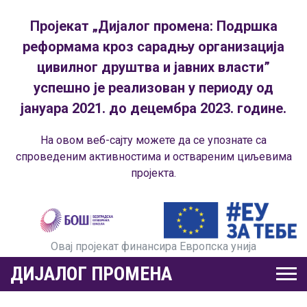
Пројекат „Дијалог промена: Подршка
реформама кроз сарадњу организација
цивилног друштва и јавних власти”
успешно је реализован у периоду од
јануара 2021. до децембра 2023. године.
На овом веб-сајту можете да се упознате са
спроведеним активностима и оствареним циљевима
пројекта.
Овај пројекат финансира Европска унија
ДИЈАЛОГ ПРОМЕНА