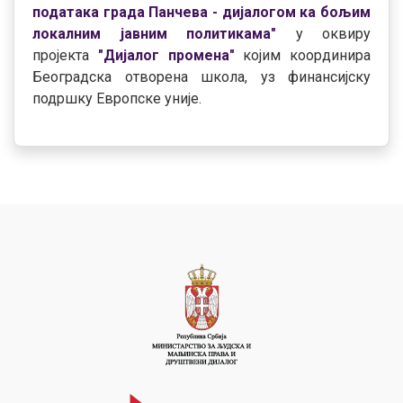
података града Панчева - дијалогом ка бољим
локалним јавним политикама"
у оквиру
пројекта
"Дијалог промена"
којим координира
Београдска отворена школа, уз финансијску
подршку Европске уније.