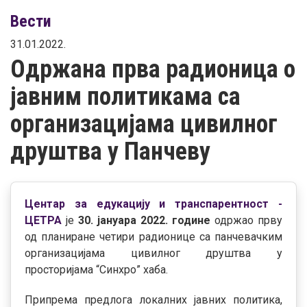
Вести
31.01.2022.
Одржана прва радионица о
јавним политикама са
организацијама цивилног
друштва у Панчеву
Центар за едукацију и транспарентност -
ЦЕТРА
је
30. јануара 2022. године
одржао прву
од планиране четири радионице са панчевачким
организацијама цивилног друштва у
просторијама “Синхро” хаба.
Припрема предлога локалних јавних политика,