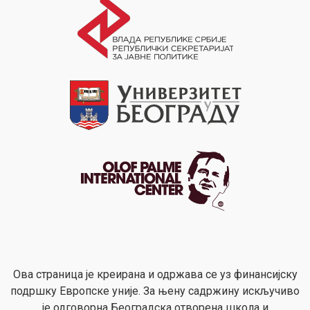
Ова страница је креирана и одржава се уз финансијску
подршку Европске уније. За њену садржину искључиво
је одговорна Београдска отворена школа и