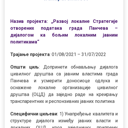
Назив пројекта: „Развој локалне Стратегије
отворених података града Панчева –
дијалогом ка бољим локалним јавним
политикама“
Трајање пројекта
: 01/08/2021 – 31/07/2022
Општи циљ
: Допринети обнављању дијалога
цивилног друштва са јавним властима града
Панчева и усмерити доносиоце одлука и
оснажене локалне организације цивилног
друштва (ОЦД) да заједно раде на креирању
транспарентних и респонзивних јавних политика
Специфични циљеви
: 1) Унапређење квалитета и
структуре дијалога између јавних власти и
локалних ОЦД кроз заједничку припрему