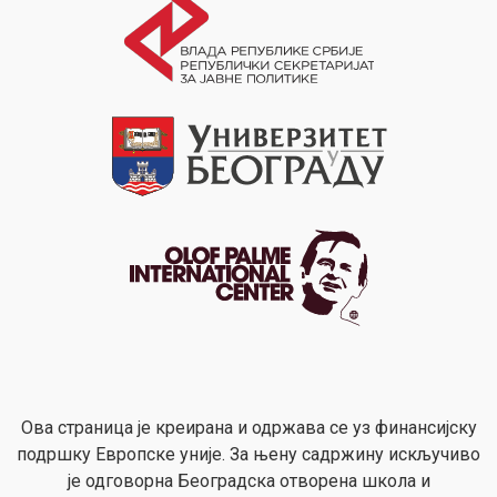
Ова страница је креирана и одржава се уз финансијску
подршку Европске уније. За њену садржину искључиво
је одговорна Београдска отворена школа и