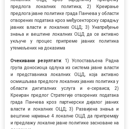
предлога локалних политика; 2) Креирање
предлога јавне политике града Панчева у области
отворених података кроз међусекторску сарадњу
јавних власти и локалних ОЦД; 3) Унапређење
знања и вештине локалних ОЦД да се активно
укључе у процес припреме јавних политика
утемељених на доказима
Очекивани резултати
: 1) Успостављена Радна
група доносиоца одлука из система јавне власти
и представника локалних ОЦД, која активно
осмишљава предлоге локалних јавних политика у
области дигиталних услуга и е-сервиса; 2)
Креиран предлог Стратегије отворених података
града Панчева кроз партнерски дијалог јавних
власти и локалних ОЦД; 3) Развијена знања и
вештине најмање 4 локалне ОЦД да припремају
и предлажу локалне јавне политике засноване на