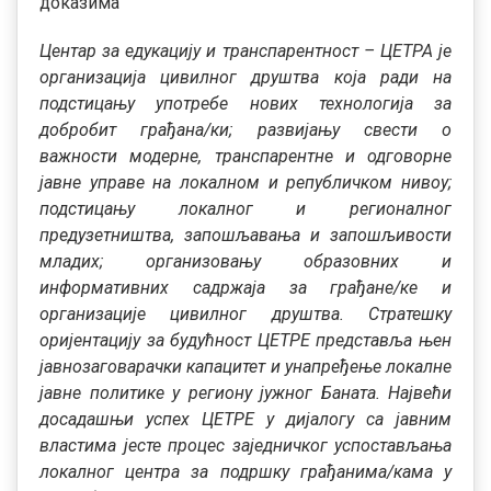
доказима
Центар за едукацију и транспарентност – ЦЕТРА је
организација цивилног друштва која ради на
подстицању употребе нових технологија за
добробит грађана/ки; развијању свести о
важности модерне, транспарентне и одговорне
јавне управе на локалном и републичком нивоу;
подстицању локалног и регионалног
предузетништва, запошљавања и запошљивости
младих; организовању образовних и
информативних садржаја за грађане/ке и
организације цивилног друштва. Стратешку
оријентацију за будућност ЦЕТРЕ представља њен
јавнозаговарачки капацитет и унапређење локалне
јавне политике у региону јужног Баната. Највећи
досадашњи успех ЦЕТРЕ у дијалогу са јавним
властима јесте процес заједничког успостављања
локалног центра за подршку грађанима/кама у