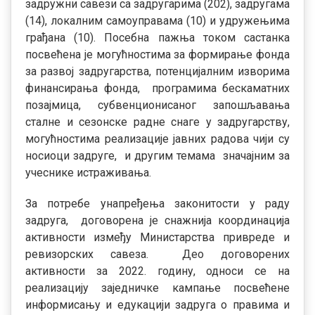
задружни савези са задругарима (202), задругама
(14), локалним сaмоуправама (10) и удружењима
грађана (10). Посебна пажња током састанка
посвећена је могућностима за формирање фонда
за развој задругарства, потенцијалним изворима
финансирања фонда, програмима бескаматних
позајмица, субвенционисаног запошљавања
сталне и сезонске радне снаге у задругарству,
могућностима реализације јавних радова чији су
носиоци задруге, и другим темама значајним за
учеснике истраживања.
За потребе унапређења законитости у раду
задруга, договорена је снажнија координација
активности између Министарства привреде и
ревизорских савеза. Део договорених
активности за 2022. годину, односи се на
реализацију заједничке кампање посвећене
информисању и едукацији задруга о правима и