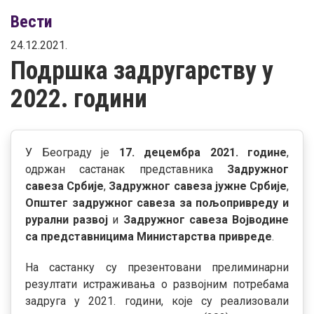
Вести
24.12.2021.
Подршка задругарству у
2022. години
У Београду је
17. децембра 2021. године
,
одржан састанак представника
Задружног
савеза Србије
,
Задружног савеза јужне Србије
,
Општег задружног савеза за пољопривреду и
рурални развој
и
Задружног савеза Војводине
са представницима Министарства привреде
.
На састанку су презентовани прелиминарни
резултати истраживања о развојним потребама
задруга у 2021. години, које су реализовали