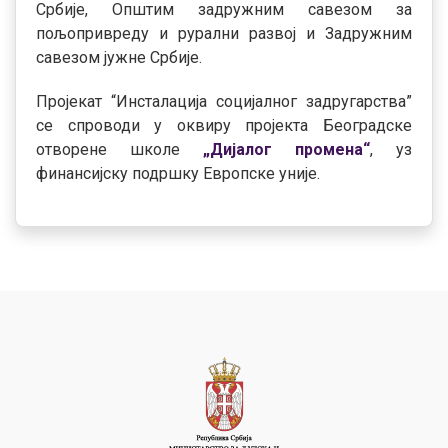
Србије, Општим задружним савезом за
пољопривреду и рурални развој и Задружним
савезом јужне Србије.
Пројекат “Инсталација социјалног задругарства”
се спроводи у оквиру пројекта Београдске
отворене школе
„Дијалог промена“
, уз
финансијску подршку Европске уније.