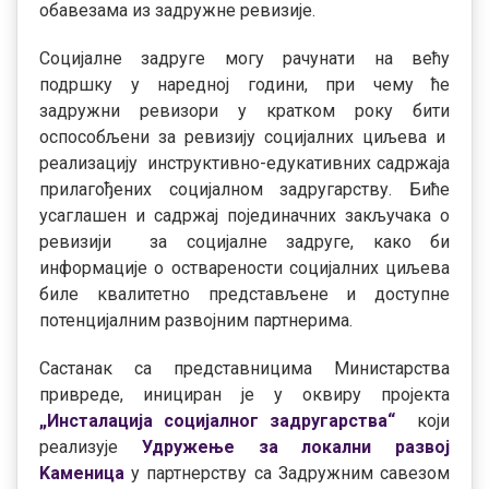
обавезама из задружне ревизије.
Социјалне задруге могу рачунати на већу
подршку у наредној години, при чему ће
задружни ревизори у кратком року бити
оспособљени за ревизију социјалних циљева и
реализацију инструктивно-едукативних садржаја
прилагођених социјалном задругарству. Биће
усаглашен и садржај појединачних закључака о
ревизији за социјалне задруге, како би
информације о остварености социјалних циљева
биле квалитетно представљене и доступне
потенцијалним развојним партнерима.
Састанак са представницима Министарства
привреде, инициран је у оквиру пројекта
„Инсталација социјалног задругарства“
који
реализује
Удружење за локални развој
Kаменица
у партнерству са Задружним савезом