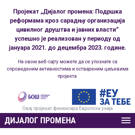
Пројекат „Дијалог промена: Подршка
реформама кроз сарадњу организација
цивилног друштва и јавних власти”
успешно је реализован у периоду од
јануара 2021. до децембра 2023. године.
На овом веб-сајту можете да се упознате са
спроведеним активностима и оствареним циљевима
пројекта.
Овај пројекат финансира Европска унија
ДИЈАЛОГ ПРОМЕНА