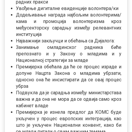
радних пракси
Увођење дигиталне евиденције волонтера/ки
Додељивање награда најбољим волонтерима/
кама и промоција волонтеризма кроз
међусекторску сарадњу између релевантних
институција
Најважнији закључци и обећања са Дијалога:
Занимање омладинског радника биће
препознато и у Закону о младима и у
Националној стратегији за младе
Премијерка обећала да ће се процес израде и
допуне Нацрта Закона о младима убрзати,
односно она ће инсистирати да се овај процес
убрза
Подвукла да је сарадња између министарстава
важна и да она не мора да се одвија само кроз
кабинет владе
Премијерка је изнела предлог да КОМС буде
укључен у процес европских интеграција, као
што је укључен Национални конвент, како би
се млади питали о свим важним темама