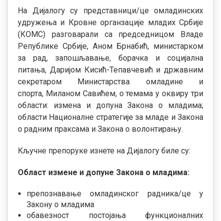
На Дијалогу су представници/це омладинских
удружења и Кровне органзације младих Србије
(КОМС) разговарали са председницом Владе
Републике Србије, Аном Брнабић, министарком
за рад, запошљавање, борачка и социјална
питања, Даријом Кисић-Тепавчевић и државним
секретаром Министарства омладине и
спорта, Миланом Савићем, о темама у оквиру три
области: измена и допуна Закона о младима;
области Националне стратегије за младе и Закона
о радним праксама и Закона о волонтирању.
Кључне препоруке изнете на Дијалогу биле су:
Област измене и допуне Закона о младима:
препознавање омладинског радника/це у
Закону о младима
обавезност постојања функционалних