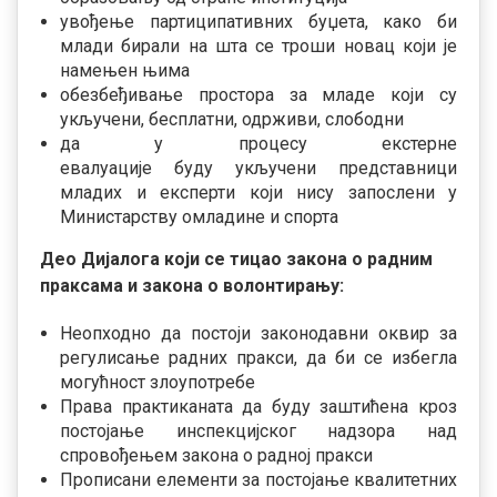
увођење партиципативних буџета, како би
млади бирали на шта се троши новац који је
намењен њима
обезбеђивање простора за младе који су
укључени, бесплатни, одрживи, слободни
да у процесу екстерне
евалуације буду укључени представници
младих и експерти који нису запослени у
Министарству омладине и спорта
Део Дијалога који се тицао закона о радним
праксама и закона о волонтирању:
Неопходно да постоји законодавни оквир за
регулисање радних пракси, да би се избегла
могућност злоупотребе
Права практиканата да буду заштићена кроз
постојање инспекцијског надзора над
спровођењем закона о радној пракси
Прописани елементи за постојање квалитетних