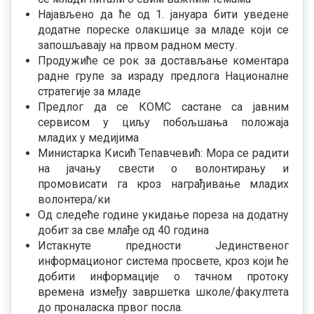
Најављено да ће од 1. јануара бити уведене
додатне пореске олакшице за младе који се
запошљавају на првом радном месту.
Продужиће се рок за достављање коментара
радне групе за израду предлога Националне
стратегије за младе
Предлог да се КОМС састане са јавним
сервисом у циљу побољшања положаја
младих у медијима
Министарка Кисић Тепавчевић: Мора се радити
на јачању свести о волонтирању и
промовисати га кроз награђивање младих
волонтера/ки
Од следеће године укидање пореза на додатну
добит за све млађе од 40 година
Истакнуте предности Јединственог
информационог система просвете, кроз који ће
добити информације о тачном протоку
времена између завршетка школе/факултета
до проналаска првог посла.