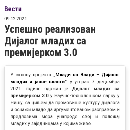
Вести
09.12.2021.
Успешно реализован
Дијалог младих са
премијерком 3.0
У склопу пројекта
„Млади на Влади – Дијалог
младих и јавне власти”
, у уторак 7. децембра
2021. године одржан је
Дијалог младих са
премијерком 3.0
у Научно-технолошком парку у
Нишу, са циљем да промовише културу дијалога
и оснажи младе да аргументованом расправом и
предлозима мера унапреде свој и положај
младих у заједницама у којима живе.