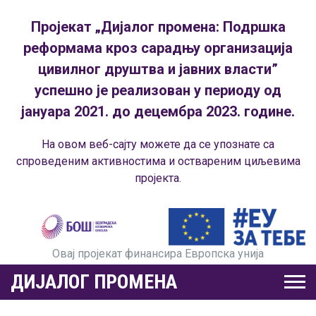
Пројекат „Дијалог промена: Подршка
реформама кроз сарадњу организација
цивилног друштва и јавних власти”
успешно је реализован у периоду од
јануара 2021. до децембра 2023. године.
На овом веб-сајту можете да се упознате са
спроведеним активностима и оствареним циљевима
пројекта.
Овај пројекат финансира Европска унија
ДИЈАЛОГ ПРОМЕНА