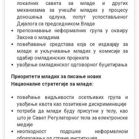
локалних савета за младе и других
механизама за учешће младих у процесу
доношења одлука, попут успостављеног
Дијалога са председником Владе
препознавање неформалних група у оквиру
Закона о младима
повећавање средстава која се издвајају за
младе и укључивање младих у комисије за
одабир омладинских пројеката
увођење омладинског одговорног буџетирања
Приоритети младих за писање нових
Националне стратегије за младе:
повећање видљивости осетљивих група и
увођење квота као позитивне дискриминације
потреба да млади буду присутни у телу, као
што је Савет Регулаторног тела за електронске
медије
неопходност подршке неформалном
образовању од стране институција