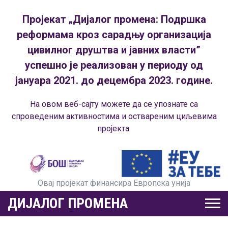
Пројекат „Дијалог промена: Подршка
реформама кроз сарадњу организација
цивилног друштва и јавних власти”
успешно је реализован у периоду од
јануара 2021. до децембра 2023. године.
На овом веб-сајту можете да се упознате са
спроведеним активностима и оствареним циљевима
пројекта.
Овај пројекат финансира Европска унија
ДИЈАЛОГ ПРОМЕНА