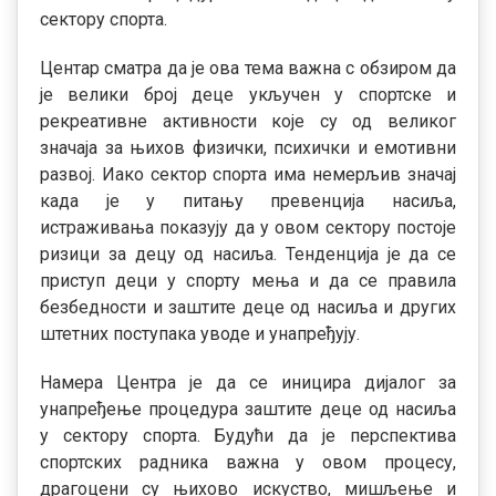
сектору спорта.
Центар сматра да је ова тема важна с обзиром да
је велики број деце укључен у спортске и
рекреативне активности које су од великог
значаја за њихов физички, психички и емотивни
развој. Иако сектор спорта има немерљив значај
када је у питању превенција насиља,
истраживања показују да у овом сектору постоје
ризици за децу од насиља. Тенденција је да се
приступ деци у спорту мења и да се правила
безбедности и заштите деце од насиља и других
штетних поступака уводе и унапређују.
Намера Центра је да се иницира дијалог за
унапређење процедура заштите деце од насиља
у сектору спорта. Будући да је перспектива
спортских радника важна у овом процесу,
драгоцени су њихово искуство, мишљење и