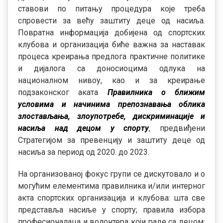
ставови по питању процедура које треба
спровести за већу заштиту деце од насиља.
Повратна информација добијена од спортских
клубова и организација биће важна за наставак
процеса креирања предлога практичне политике
и дијалога са доносиоцима одлука на
националном нивоу, као и за креирање
подзаконског аката
Правилника о ближим
условима и начинима препознавања облика
злостављања, злоупотребе, дискриминације и
насиља над децом у спорту
, предвиђени
Стратегијом за превенцију и заштиту деце од
насиља за период од 2020. до 2023.
На организованој фокус групи се дискутовало и о
могућим елементима правилника и/или интерног
акта спортских организација и клубова: шта све
представља насиље у спорту; правила избора
професионалаца и волонтера који раде са децом;