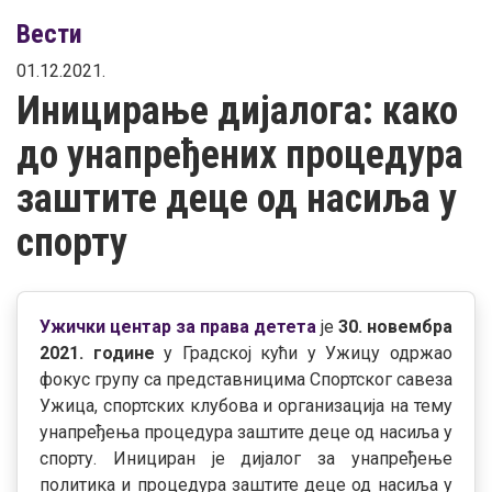
Вести
01.12.2021.
Иницирање дијалога: како
до унапређених процедура
заштите деце од насиља у
спорту
Ужички центар за права детета
је
30. новембра
2021. године
у Градској кући у Ужицу одржао
фокус групу са представницима Спортског савеза
Ужица, спортских клубова и организација на тему
унапређења процедура заштите деце од насиља у
спорту. Инициран је дијалог за унапређење
политика и процедура заштите деце од насиља у