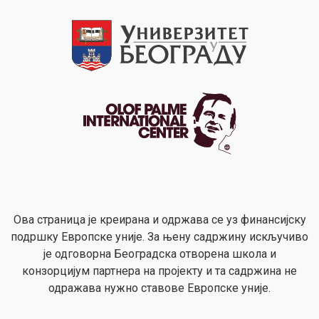
Ова страница је креирана и одржава се уз финансијску
подршку Европске уније. За њену садржину искључиво
је одговорна Београдска отворена школа и
конзорцијум партнера на пројекту и та садржина не
одражава нужно ставове Европске уније.