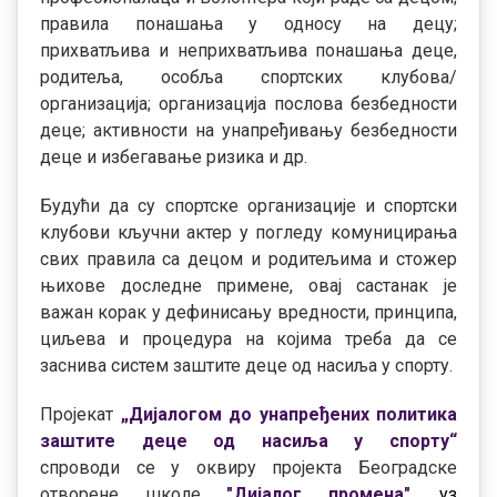
правила понашања у односу на децу;
прихватљива и неприхватљива понашања деце,
родитеља, особља спортских клубова/
организација; организација послова безбедности
деце; активности на унапређивању безбедности
деце и избегавање ризика и др.
Будући да су спортске организације и спортски
клубови кључни актер у погледу комуницирања
свих правила са децом и родитељима и стожер
њихове доследне примене, овај састанак је
важан корак у дефинисању вредности, принципа,
циљева и процедура на којима треба да се
заснива систем заштите деце од насиља у спорту.
Пројекат
„Дијалогом до унапређених политика
заштите деце од насиља у спорту“
спроводи се у оквиру пројекта Београдске
отворене школе
"Дијалог промена"
,
уз