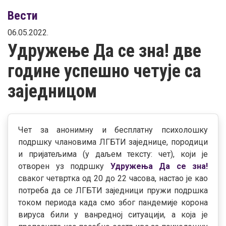
Вести
06.05.2022.
Удружење Да се зна! две
године успешно четује са
заједницом
Чет за анонимну и бесплатну психолошку
подршку члановима ЛГБТИ заједнице, породици
и пријатељима (у даљем тексту: чет), који је
отворен уз подршку
Удружења Да се зна!
сваког четвртка од 20 до 22 часова, настао је као
потреба да се ЛГБТИ заједници пружи подршка
током периода када смо због пандемије корона
вируса били у ванредној ситуацији, а која је