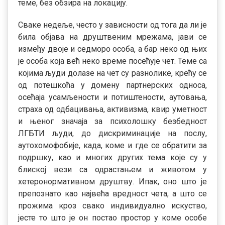
теме, без обзира на локацију.
Сваке недеље, често у зависности од тога да ли је
била објава на друштвеним мрежама, јави се
између двоје и седморо особа, а бар неко од њих
је особа која већ неко време посећује чет. Теме са
којима људи долазе на чет су разнолике, крећу се
од потешкоћа у домену партнерских односа,
осећаја усамљености и потиштености, аутовања,
страха од одбацивања, активизма, квир уметност
и њеног значаја за психолошку безбедност
ЛГБТИ људи, до дискриминације на послу,
аутохомофобије, када, коме и где се обратити за
подршку, као и многих других тема које су у
блиској вези са одрастањем и животом у
хетеронормативном друштву. Ипак, оно што је
препознато као највећа вредност чета, а што се
прожима кроз свако индивидуално искуство,
јесте то што је он постао простор у коме особе