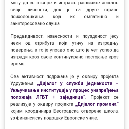
могу да се отворе и истраже различите аспекте
своје личности, док је са друге стране
психолошкиња која их емпатично и
заинтересовано слуша.
Предвидивост, извесности и поузданост јесу
неки од атрибута који утичу на изградњу
поверења, а то је управо оно што је чет успео да
изгради кроз своје континуирано постојање кроз
време.
Ова активност подржана је у оквиру пројекта
Удружења
„Дијалог у служби једнакости –
Укључивање институција у процес унапређења
положаја ЛГБТ + заједнице“
. Пројекат се
реализује у оквиру пројекта
„Дијалог промена“
којим координира Београдска отворена школа,
уз финансијску подршку Европске уније.