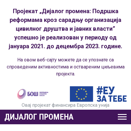
Пројекат „Дијалог промена: Подршка
реформама кроз сарадњу организација
цивилног друштва и јавних власти”
успешно је реализован у периоду од
јануара 2021. до децембра 2023. године.
На овом веб-сајту можете да се упознате са
спроведеним активностима и оствареним циљевима
пројекта.
Овај пројекат финансира Европска унија
ДИЈАЛОГ ПРОМЕНА