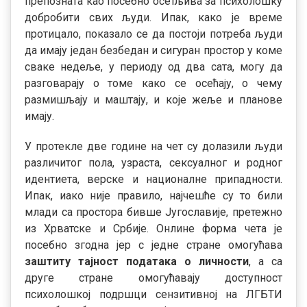
препозната као посебно осетљива за психолошку
добробити свих људи. Ипак, како је време
протицало, показало се да постоји потреба људи
да имају један безбедан и сигуран простор у коме
сваке недеље, у периоду од два сата, могу да
разговарају о томе како се осећају, о чему
размишљају и маштају, и које жеље и планове
имају.
У протекле две године на чет су долазили људи
различитог пола, узраста, сексуалног и родног
идентиета, верске и националне припадности.
Ипак, иако није правило, најчешће су то били
млади са простора бивше Југославије, претежно
из Хрватске и Србије. Онлине форма чета је
посебно згодна јер с једне стране омогућава
заштиту тајност података о личности
, а са
друге стране омогућавају доступност
психолошкој подршци сензитивној на ЛГБТИ