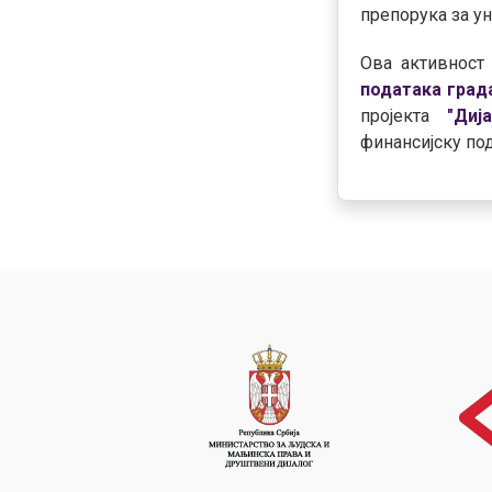
препорука за у
Ова активност
података град
пројекта
"Диј
финансијску по