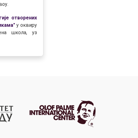
воу.
гије отворених
икама"
у оквиру
ена школа, уз