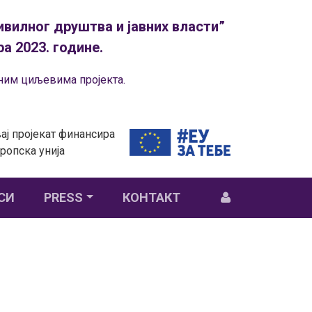
вилног друштва и јавних власти”
а 2023. године.
еним циљевима пројекта.
ај пројекат финансира
ропска унија
СИ
PRESS
КОНТАКТ