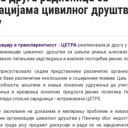
ацијама цивилног друштв
у
кацију и транспарентност - ЦЕТРА
реализовала је другу у
ганизације цивилног друштва са циљем јачања њихових 
авило питањима надгледања и анализе постојећих јавних по
присуствовало седам представника различитих организ
се баве различитим еколошким и социјалним темама. Циљ о
собности, вештине и знања локалних удружења да учест
ћења и креирања локалних предлога јавних политика. Н
млади спољни сарадници - истраживачи ЦЕТРЕ.
е засноване на доказима и мапирању проблема и изазов
лне организације цивилног друштва у Панчеву због недоста
а града јесу предмет дискусије и ради се на заједнич