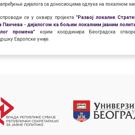
напређење дијалога са доносиоцима одлука на локалном ни
 спроводи се у оквиру пројекта
"Развој локалне Страте
а Панчева - дијалогом ка бољим локалним јавним полит
алог промена"
којим координира Београдска отвор
дршку Европске уније.