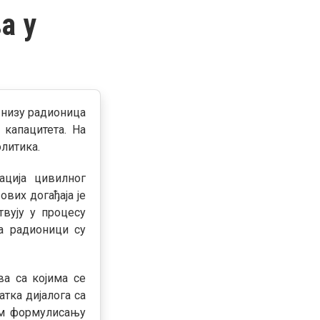
а у
 низу радионица
капацитета. На
литика.
ација цивилног
вих догађаја је
вују у процесу
а радионици су
а са којима се
тка дијалога са
ком формулисању