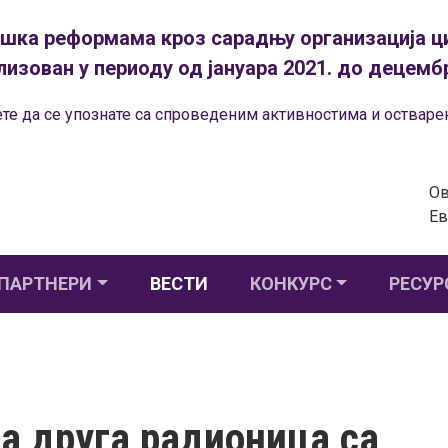
ршка реформама кроз сарадњу организација ци
лизован у периоду од јануара 2021. до децембр
те да се упознате са спроведеним активностима и оствар
Ов
Ев
ПАРТНЕРИ
ВЕСТИ
КОНКУРС
РЕСУР
 друга радионица са