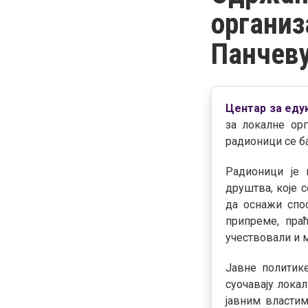
организ
Панчев
Центар за еду
за локалне ор
радионици се б
Радионици је 
друштва, које 
да оснажи спо
припреме, пра
учествовали и 
Јавне политик
суочавају лока
јавним властим