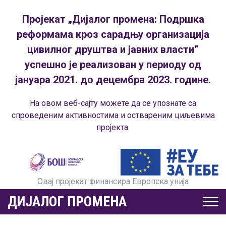
Пројекат „Дијалог промена: Подршка
реформама кроз сарадњу организација
цивилног друштва и јавних власти”
успешно је реализован у периоду од
јануара 2021. до децембра 2023. године.
На овом веб-сајту можете да се упознате са
спроведеним активностима и оствареним циљевима
пројекта.
Овај пројекат финансира Европска унија
ДИЈАЛОГ ПРОМЕНА