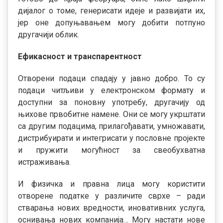
дијалог о томе, генерисати идеје и развијати их,
јер оне допуњавањем могу добити потпуно
другачији облик.
Ефикасност и транспарентност
Отворени подаци спадају у јавно добро. То су
подаци читљиви у електронском формату и
доступни за поновну употребу, другачију од
њихове првобитне намене. Они се могу укрштати
са другим подацима, прилагођавати, умножавати,
дистрибуирати и интегрисати у пословне пројекте
и пружити могућност за свеобухватна
истраживања.
И физичка и правна лица могу користити
отворене податке у различите сврхе – ради
стварања нових вредности, иновативних услуга,
оснивања нових компанија… Могу настати нове