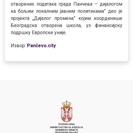
отворених података града Панчева – дијалогом
ка бољим локалним јавним политикама” део је
пројекта „Дијалог промена” којим координише
Београдска отворена школа, уз финансијску
подршку Европске уније.
Извор:
Pančevo.city