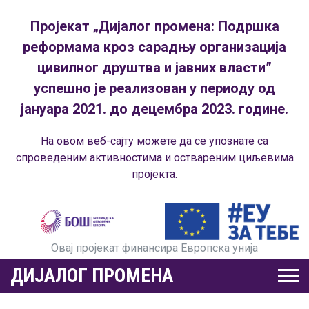
Пројекат „Дијалог промена: Подршка
реформама кроз сарадњу организација
цивилног друштва и јавних власти”
успешно је реализован у периоду од
јануара 2021. до децембра 2023. године.
На овом веб-сајту можете да се упознате са
спроведеним активностима и оствареним циљевима
пројекта.
Овај пројекат финансира Европска унија
ДИЈАЛОГ ПРОМЕНА