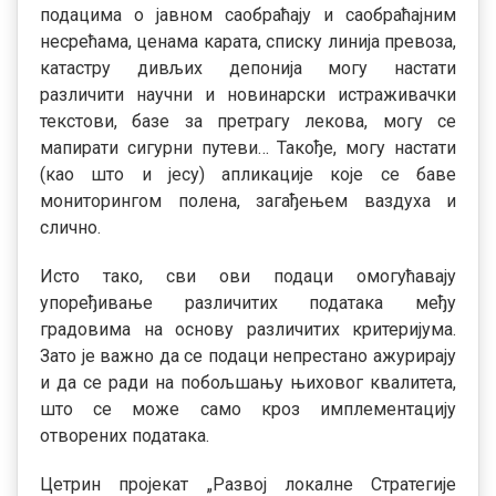
подацима о јавном саобраћају и саобраћајним
несрећама, ценама карата, списку линија превоза,
катастру дивљих депонија могу настати
различити научни и новинарски истраживачки
текстови, базе за претрагу лекова, могу се
мапирати сигурни путеви… Такође, могу настати
(као што и јесу) апликације које се баве
мониторингом полена, загађењем ваздуха и
слично.
Исто тако, сви ови подаци омогућавају
упоређивање различитих података међу
градовима на основу различитих критеријума.
Зато је важно да се подаци непрестано ажурирају
и да се ради на побољшању њиховог квалитета,
што се може само кроз имплементацију
отворених података.
Цетрин пројекат „Развој локалне Стратегије