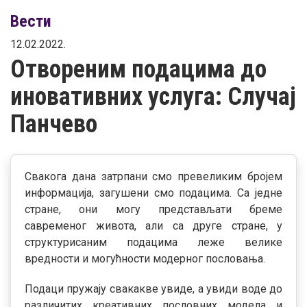
Вести
12.02.2022.
Отвореним подацима до
иновативних услуга: Случај
Панчево
Свакога дана затрпани смо превеликим бројем
информација, загушени смо подацима. Са једне
стране, они могу представљати бреме
савременог живота, али са друге стране, у
структурисаним подацима леже велике
вредности и могућности модерног пословања.
Подаци пружају свакакве увиде, а увиди воде до
различитих креативних пословних модела и