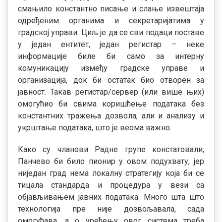
смањило константно писање и слање извештаја
одређеним органима и секретаријатима у
градској управи. Циљ је да се сви подаци поставе
у један ентитет, један регистар – неке
информације биле би само за интерну
комуникацију између градске управе и
организација, док би остатак био отворен за
јавност. Такав регистар/сервер (или више њих)
омогућио би свима коришћење података без
константних тражења дозвола, али и анализу и
укрштање података, што је веома важно.
Како су чланови Радне групе констатовали,
Панчево би било пионир у овом подухвату, јер
ниједан град нема локалну стратегију која би се
тицала стандарда и процедура у вези са
објављивањем јавних података. Много шта што
технологија пре није дозвољавала, сада
омогућава, а о уређењу овог система треба