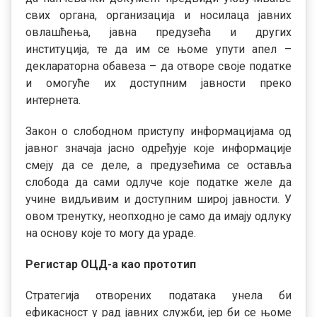
свих органа, организација и носилаца јавних
овлашћења, јавна предузећа и других
институција, те да им се њоме упути апел –
деклараторна обавеза – да отворе своје податке
и омогуће их доступним јавности преко
интернета.
Закон о слободном приступу информацијама од
јавног значаја јасно одређује које информације
смеју да се деле, а предузећима се оставља
слобода да сами одлуче које податке желе да
учине видљивим и доступним широј јавности. У
овом тренутку, неопходно је само да имају одлуку
на основу које то могу да ураде.
Регистар ОЦД-а као прототип
Стратегија отворених података унела би
ефикасност у рад јавних служби, јер би се њоме