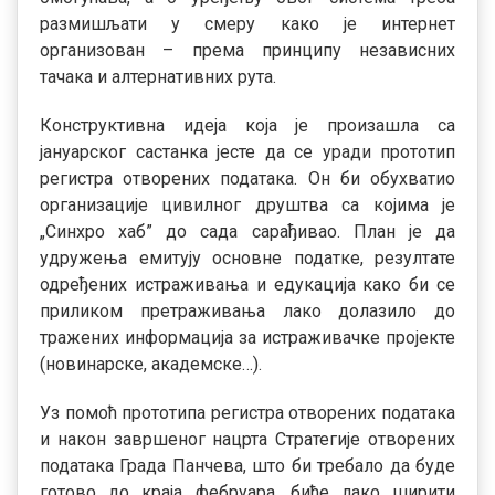
размишљати у смеру како је интернет
организован – према принципу независних
тачака и алтернативних рута.
Конструктивна идеја која је произашла са
јануарског састанка јесте да се уради прототип
регистра отворених података. Он би обухватио
организације цивилног друштва са којима је
„Синхро хаб” до сада сарађивао. План је да
удружења емитују основне податке, резултате
одређених истраживања и едукација како би се
приликом претраживања лако долазило до
тражених информација за истраживачке пројекте
(новинарске, академске…).
Уз помоћ прототипа регистра отворених података
и након завршеног нацрта Стратегије отворених
података Града Панчева, што би требало да буде
готово до краја фебруара, биће лако ширити