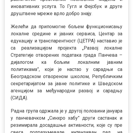
иновативних услуга. То Гугл и Фејсбук и друге
друштвене мреже врло добро знају.
Желећи да припомогне бољем функционисању
локалне средине и јавних сервиса, Центар за
едукацију и транспарентност (ЦЕТРА) наставио је
са реализацијом пројекта „Развој локалне
Стратегије отворених података града Панчева –
дијалогом ка бољим локалним јавним
политикама”, који је настао у сарадњи са
Београдском отвореном школом, Републичким
секретаријатом за јавне политике и Шведском
агенцијом за међународни развој и сарадњу
(СИДА).
Радна група одржала је у другој половини јануара
у панчевачком „Синхро хабу” други састанак и
резимирала досадашње активности, које су пре
свега подразумевале интензиван рад на