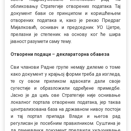
обликовању Стратегије отворених података. Тај
документ бави се принципом и коришћењем
отворених података и, како је рекао Предраг
Мијалковић, оснивач и председник УО Цетре,
прелазни је степеник на основу ког ће шира
јавност разумети саму тему.
Отворени подаци – деклараторна обавеза
Сви чланови Радне групе немају дилеме о томе
како документ у крајњој форми треба да изгледа,
те су овом приликом адвокати дали своје
сугестије и образложили одређене примедбе.
Јасно је да циљ ове Стратегије није оснивање
локалног портала отворених података, јер таква
централизована база на државном нивоу постоји
и тај портал припада Влади и његов рад
регулисан је посебним правилником. Суштина је
да панчевачки документ предвиди укључивање