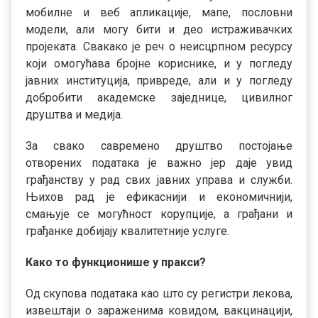
мобилне и веб апликације, мапе, пословни
модели, али могу бити и део истраживачких
пројеката. Свакако је реч о неисцрпном ресурсу
који омогућава бројне кориснике, и у погледу
јавних институција, привреде, али и у погледу
добробити академске заједнице, цивилног
друштва и медија.
За свако савремено друштво постојање
отворених података је важно јер даје увид
грађанству у рад свих јавних управа и служби.
Њихов рад је ефикаснији и економичнији,
смањује се могућност корупције, а грађани и
грађанке добијају квалитетније услуге.
Како то функционише у пракси?
Од скупова података као што су регистри лекова,
извештаји о зараженима ковидом, вакцинацији,