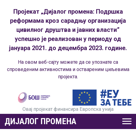
Пројекат „Дијалог промена: Подршка
реформама кроз сарадњу организација
цивилног друштва и јавних власти”
успешно је реализован у периоду од
јануара 2021. до децембра 2023. године.
На овом веб-сајту можете да се упознате са
спроведеним активностима и оствареним циљевима
пројекта.
Овај пројекат финансира Европска унија
ДИЈАЛОГ ПРОМЕНА