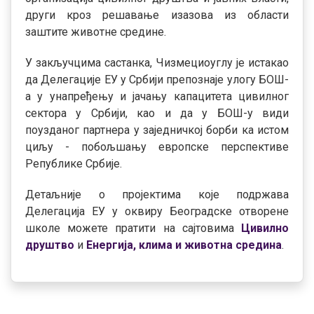
други кроз решавање изазова из области
заштите животне средине.
У закључцима састанка, Чизмециоуглу је истакао
да Делегације ЕУ у Србији препознаје улогу БОШ-
а у унапређењу и јачању капацитета цивилног
сектора у Србији, као и да у БОШ-у види
поузданог партнера у заједничкој борби ка истом
циљу - побољшању европске перспективе
Републике Србије.
Детаљније о пројектима које подржава
Делегација ЕУ у оквиру Београдске отворене
школе можете пратити на сајтовима
Цивилно
друштво
и
Енергија, клима и животна средина
.