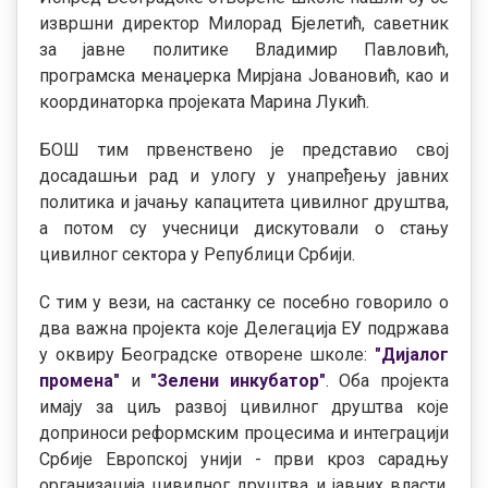
извршни директор Милорад Бјелетић, саветник
за јавне политике Владимир Павловић,
програмска менаџерка Мирјана Јовановић, као и
координаторка пројеката Марина Лукић.
БОШ тим првенствено је представио свој
досадашњи рад и улогу у унапређењу јавних
политика и јачању капацитета цивилног друштва,
а потом су учесници дискутовали о стању
цивилног сектора у Републици Србији.
С тим у вези, на састанку се посебно говорило о
два важна пројекта које Делегација ЕУ подржава
у оквиру Београдске отворене школе:
"Дијалог
промена"
и
"Зелени инкубатор"
. Оба пројекта
имају за циљ развој цивилног друштва које
доприноси реформским процесима и интеграцији
Србије Европској унији - први кроз сарадњу
организација цивилног друштва и јавних власти,