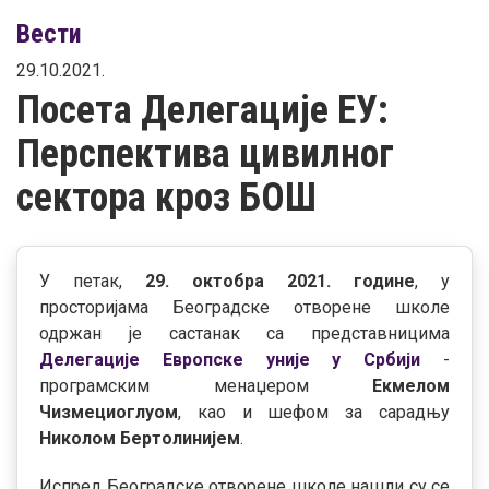
Вести
29.10.2021.
Посета Делегације ЕУ:
Перспектива цивилног
сектора кроз БОШ
У петак,
29. октобра 2021. године
, у
просторијама Београдске отворене школе
одржан је састанак са представницима
Делегације Европске уније у Србији
-
програмским менаџером
Екмелом
Чизмециоглуом
, као и шефом за сарадњу
Николом Бертолинијем
.
Испред Београдске отворене школе нашли су се