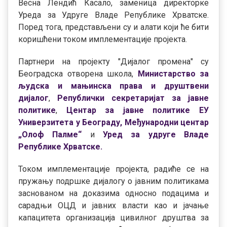
Весна Лендић Касало, заменица директорке
Уреда за Удруге Владе Републике Хрватске.
Поред тога, представљени су и алати који ће бити
коришћени током имплементације пројекта.
Партнери на пројекту "Дијалог промена" су
Београдска отворена школа,
Министарство за
људска и мањинска права и друштвени
дијалог
,
Републички секретаријат за јавне
политике
,
Центар за јавне политике ЕУ
Универзитета у Београду,
Међународни центар
„Олоф Палме“
и
Уред за удруге Владе
Републике Хрватске.
Током имплементације пројекта, радиће се на
пружању подршке дијалогу о јавним политикама
заснованом на доказима односно подацима и
сарадњи ОЦД и јавних власти као и јачање
капацитета организација цивилног друштва за