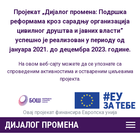
Пројекат „Дијалог промена: Подршка
реформама кроз сарадњу организација
цивилног друштва и јавних власти”
успешно је реализован у периоду од
јануара 2021. до децембра 2023. године.
На овом веб-сајту можете да се упознате са
спроведеним активностима и оствареним циљевима
пројекта.
Овај пројекат финансира Европска унија
ДИЈАЛОГ ПРОМЕНА