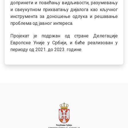
допринети и повећању видљивости, разумевању
и свеукупном прихватању дијалога као кључног
инструмента за доношење одлука и решавање
проблема од јавног интереса.
Пројекат је подржан од стране Делегације
Европске Уније у Србији, и биће реализован у
периоду од 2021. до 2023. године.