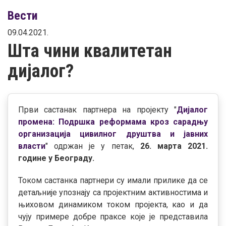
Вести
09.04.2021.
Шта чини квалитетан
дијалог?
Први састанак партнера на пројекту "
Дијалог
промена: Подршка реформама кроз сарадњу
организација цивилног друштва и јавних
власти
" одржан је у петак,
26. марта 2021.
године у Београду.
Током састанка партнери су имали прилике да се
детаљније упознају са пројектним активностима и
њиховом динамиком током пројекта, као и да
чују примере добре праксе које је представила