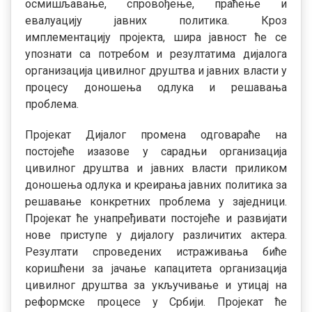
осмишљавање, спровођење, праћење и
евалуацију јавних политика. Кроз
имплементацију пројекта, шира јавност ће се
упознати са потребом и резултатима дијалога
организација цивилног друштва и јавних власти у
процесу доношења одлука и решавања
проблема.
Пројекат Дијалог промена одговараће на
постојеће изазове у сарадњи организација
цивилног друштва и јавних власти приликом
доношења одлука и креирања јавних политика за
решавање конкретних проблема у заједници.
Пројекат ће унапређивати постојеће и развијати
нове приступе у дијалогу различитих актера.
Резултати спроведених истраживања биће
коришћени за јачање капацитета организација
цивилног друштва за укључивање и утицај на
реформске процесе у Србији. Пројекат ће