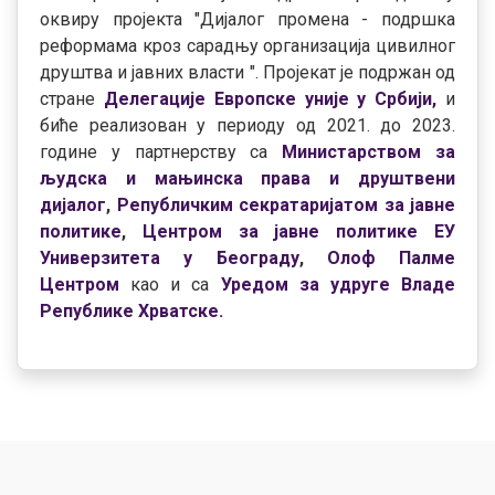
оквиру пројекта "Дијалог промена - подршка
реформама кроз сарадњу организација цивилног
друштва и јавних власти ". Пројекат је подржан од
стране
Делегације Европске уније у Србији
,
и
биће реализован у периоду од 2021. до 2023.
године у партнерству са
Министарством за
људска и мањинска права и друштвени
дијалог
,
Републичким секратаријатом за јавне
политике
,
Центром за јавне политике ЕУ
Универзитета у Београду
,
Олоф Палме
Центром
као и са
Уредом за удруге Владе
Републике Хрватске.