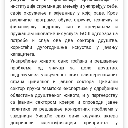
институције спремне да мењају и унапређују себе,
своје окружење и заједницу у којој раде. Кроз
различите програме, обуке, стручну, техничку и
финансијску подршку као и креирањем и
пружањем иновативних услуга, БОШ одговара на
потребе и спаја ова два сектора друштва,
користећи дугогодишње искуство у јачању
капацитета.
Унапређење живота свих грађана и решавање
проблема од значаја за цело друштво,
подразумева укљученост свих заинтересованих
страна цивилног и јавног сектора. Цивилни
сектор пружа тематске експертизе у одређеним
областима друштвеног живота, и у партнерству
са јавним сектором креира и спроводи јавне
политике за решавање конкретних проблема у
заједници. Учешће свих ових кључних актера
доприноси идентификацији приоритета у