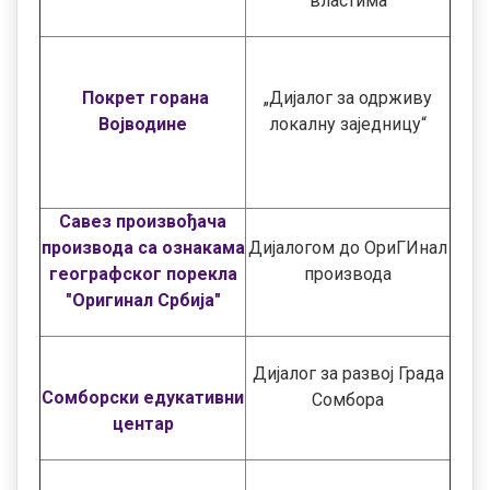
властима
Покрет горана
„Дијалог за одрживу
Војводине
локалну заједницу“
Савез произвођача
производа са ознакама
Дијалогом до ОриГИнал
географског порекла
производа
"Оригинал Србија"
Дијалог за развој Града
Сомборски едукативни
Сомбора
центар