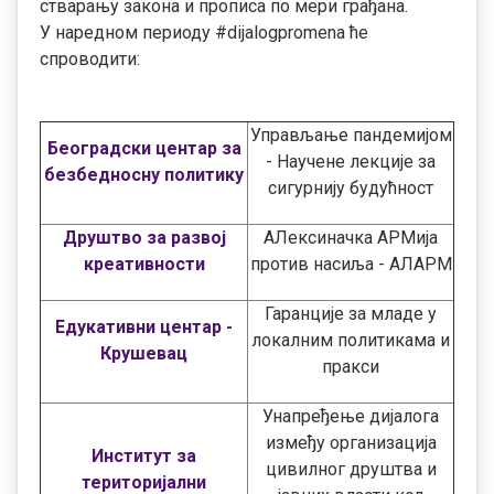
стварању закона и прописа по мери грађана.
У наредном периоду #dijalogpromena ће
спроводити:
Управљање пандемијом
Београдски центар за
- Научене лекције за
безбедносну политику
сигурнију будућност
Друштво за развој
АЛексиначка АРМија
креативности
против насиља - АЛАРМ
Гаранције за младе у
Едукативни центар -
локалним политикама и
Крушевац
пракси
Унапређење дијалога
између организација
Институт за
цивилног друштва и
територијални