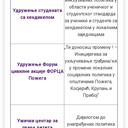
инклузивних политика у
области ученичког и
Удружење студената
студентског стандарда
са хендикепом
за ученике и студенте са
хендикепом у локалним
заједницама
„Ти доносиш промену ! –
Иницијатива за
укључивање грађана/ки
Удружење Форум
у промене локалних
цивилне акције ФОРЦА
социјалних политика у
Пожега
општинама Пожега,
Косјерић, Крупањ и
Прибој“
Дијалогом до
Ужички центар за
унапређених политика
права детета