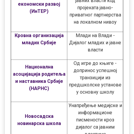
јавних власти код
економски развој
пројеката јавно-
(ИнТЕР)
приватног партнерства
на локалном нивоу
Кровна организација
Млади на Влади -
младих Србије
Дијалог младих и јавне
власти
Од игре до књиге -
Национална
допринос успешној
асоцијација родитеља
транзицији из
и наставника Србије
предшколске установе
(НАРНС)
у основну школу
Унапређење медијске и
информационе
Новосадска
писмености кроз
новинарска школа
дијалог са јавним