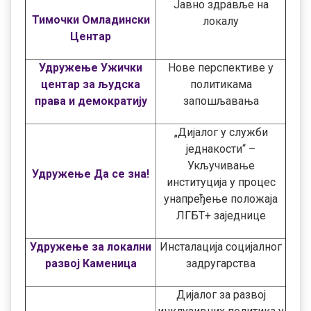
Јавно здравље на
Тимочки Омладински
локалу
Центар
Удружење Ужички
Нове перспективе у
центар за људска
политикама
права и демократију
запошљавања
„Дијалог у служби
једнакости“ –
Укључивање
Удружење Да се зна!
институција у процес
унапређење положаја
ЛГБТ+ заједнице
Удружење за локални
Инсталација социјалног
развој Каменица
задругарства
Дијалог за развој