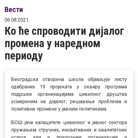
Вести
06.08.2021.
Ко ће спроводити дијалог
промена у наредном
периоду
Београдска отворена школа објављује листу
одабраних 19 пројеката у оквиру програма
подршке организацијама цивилног друштва
усмереним на дијалог, решавање проблема и
позитивне промене у јавним политикама.
БОШ јача капацитете цивилног и јавног сектора
пружањем стручних, иновативних и квалитетних
услуга, али и препознаје организације и