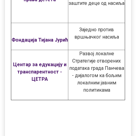
заштите деце од насиља
Заједно против
вршњачког насиља
Фондација Тијана Јурић
Развој локалне
Стратегије отворених
Центар за едукацију и
података града Панчева
транспарентност -
- дијалогом ка бољим
ЦЕТРА
локалним јавним
политикама