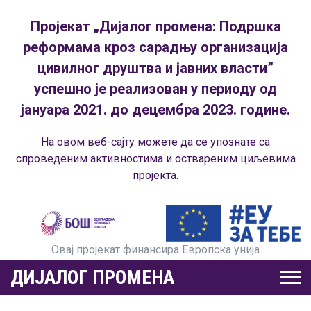
Пројекат „Дијалог промена: Подршка
реформама кроз сарадњу организација
цивилног друштва и јавних власти”
успешно је реализован у периоду од
јануара 2021. до децембра 2023. године.
На овом веб-сајту можете да се упознате са
спроведеним активностима и оствареним циљевима
пројекта.
Овај пројекат финансира Европска унија
ДИЈАЛОГ ПРОМЕНА