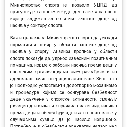
Министарство спорта је позвало УЦПД да
присуствује састанку и буде део савета за спорт
који је задужен за политике заштите деце од
насиља у сектору спорта.
Важна је намера Министарства спорта да усклади
нормативни оквир у области заштите деце од
насиља у спорту. Анализа прописа у области
спорта показује да, упркос извесним позитивним
помацима, норме о забрани насиља према деци у
спортским организацијама нису разрађене и на
адекватан начин операционализоване. Због тога
је неопходно успоставити делотворне механизме
и процедуре којима се осигурава безбедност
деце укључене у спортске активности, смањују
ризици од насиља и спречава сваки вид насиља
према деци и обезбеђује адекватно реаговање у
случајевима сумње да је насиље извршено.
Потребно је и обезбедити адекватан надзор над