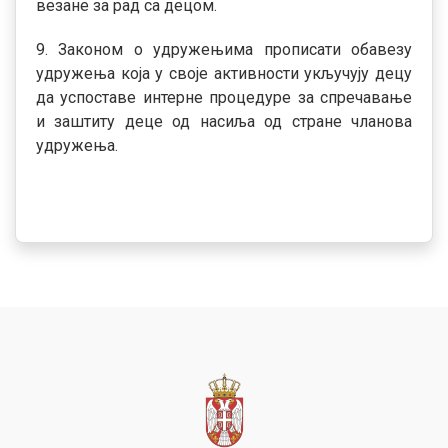
везане за рад са децом.
9. Законом о удружењима прописати обавезу
удружења која у своје активности укључују децу
да успоставе интерне процедуре за спречавање
и заштиту деце од насиља од стране чланова
удружења.