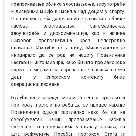
препознавања облика злостављања, злоупотребе
и дискриминације и насиља над децом у спорту.
Правилник треба да дефинише различите облике
насиља, злостављања, занемаривања,
злоупотребе и дискриминације, као и начине
њиховог препознавања кроз непосредно
опажање. Имајући то у виду, Министарство је
иницирало да се рад на нацрту Правилника
настави и интензивира, како би што пре законске
норме о мерама за спречавање насиља према
деци у спортском контексту биле
операционализоване.
Будући да је израда нацрта Посебног протокола
при крају, постоји потреба да се процес израде
Правилника одвија паралелно како би се на
свеобухватан начин препознавање насиља
повезало са поступањима у случају насиља, на
шта рефлектује Посебан протокол. Стога је