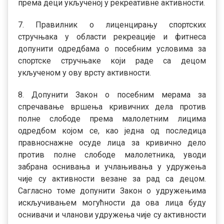
према деци укљученој у рекреативне активности.
7. Правилник о лиценцирању спортских
стручњака у области рекреације и фитнеса
допунити одредбама о посебним условима за
спортске стручњаке који раде са децом
укљученом у ову врсту активности.
8. Допунити Закон о посебним мерама за
спречавање вршења кривичних дела против
полне слободе према малолетним лицима
одредбом којом се, као једна од последица
правноснажне осуде лица за кривично дело
против полне слободе малолетника, уводи
забрана оснивања и учлањивања у удружења
чије су активности везане за рад са децом.
Сагласно томе допунити Закон о удружењима
искључивањем могућности да ова лица буду
оснивачи и чланови удружења чије су активности