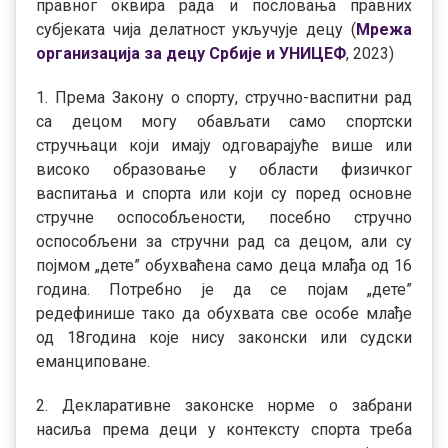
правног оквира рада и пословања правних
субјеката чија делатност укључује децу (
Мрежа
организација за децу Србије и УНИЦЕФ
, 2023)
1. Према Закону о спорту, стручно-васпитни рад
са децом могу обављати само спортски
стручњаци који имају одговарајуће више или
високо образовање у области физичког
васпитања и спорта или који су поред основне
стручне оспособљености, посебно стручно
оспособљени за стручни рад са децом, али су
појмом „дете” обухваћена само деца млађа од 16
година. Потребно је да се појам „дете”
редефинише тако да обухвата све особе млађе
од 18година које нису законски или судски
еманциповане.
2. Декларативне законске норме о забрани
насиља према деци у контексту спорта треба