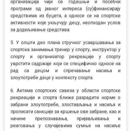
организација чији се годишњи и посебни
програми од јавног интереса (су)финансирају
средствима из буџета, а односе се на спортске
активности које укључују децу, неопходан услов
за додељивање средстава.
5. У општи део плана стручног усавршавања за
спортска занимања тренер у спорту, инструктор у
спорту и организатор рекреације у спорту
уврстити садржаје који се специфично односе на
рад са децом и спречавање насиља и
злоупотребе деце у контексту спорта.
6. Актима спортских савеза у области спортске
рекреације и спорта ближе разрадити норме о
забрани злоупотребе, злостављања и насиља и
прописати санкције за кршење ове забране, као и
начине препознавања, пријављивања и
реаговања у случајевима сумње на насиље