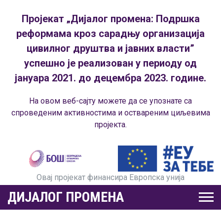
Пројекат „Дијалог промена: Подршка
реформама кроз сарадњу организација
цивилног друштва и јавних власти”
успешно је реализован у периоду од
јануара 2021. до децембра 2023. године.
На овом веб-сајту можете да се упознате са
спроведеним активностима и оствареним циљевима
пројекта.
Овај пројекат финансира Европска унија
ДИЈАЛОГ ПРОМЕНА