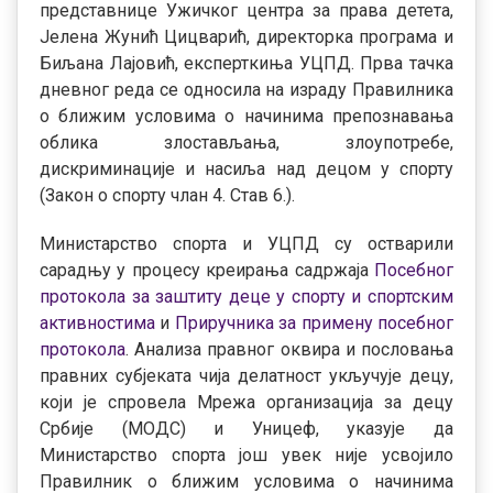
представнице Ужичког центра за права детета,
Јелена Жунић Цицварић, директорка програма и
Биљана Лајовић, експерткиња УЦПД. Прва тачка
дневног реда се односила на израду Правилника
о ближим условима о начинима препознавања
облика злостављања, злоупотребе,
дискриминације и насиља над децом у спорту
(Закон о спорту члан 4. Став 6.).
Министарство спорта и УЦПД су остварили
сарадњу у процесу креирања садржаја
Посебног
протокола за заштиту деце у спорту и спортским
активностима
и
Приручника за примену посебног
протокола
. Анализа правног оквира и пословања
правних субјеката чија делатност укључује децу,
који је спровела Мрежа организација за децу
Србије (МОДС) и Уницеф, указује да
Министарство спорта још увек није усвојило
Правилник о ближим условима о начинима