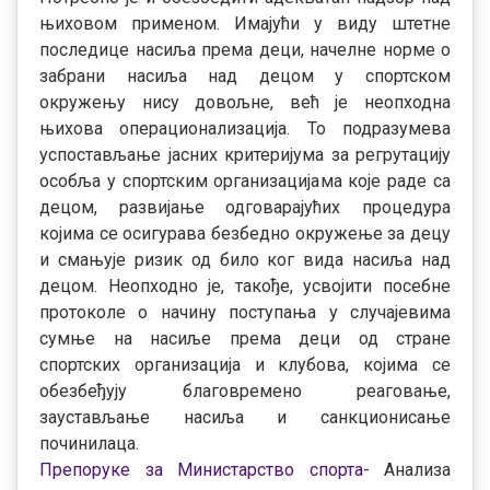
њиховом применом. Имајући у виду штетне
последице насиља према деци, начелне норме о
забрани насиља над децом у спортском
окружењу нису довољне, већ је неопходна
њихова операционализација. То подразумева
успостављање јасних критеријума за регрутацију
особља у спортским организацијама које раде са
децом, развијање одговарајућих процедура
којима се осигурава безбедно окружење за децу
и смањује ризик од било ког вида насиља над
децом. Неопходно је, такође, усвојити посебне
протоколе о начину поступања у случајевима
сумње на насиље према деци од стране
спортских организација и клубова, којима се
обезбеђују благовремено реаговање,
заустављање насиља и санкционисање
починилаца.
Препоруке за Министарство спорта
- Анализа