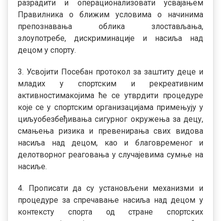
разрадити и операционализовати усвајањем
Правилника о ближим условима о начинима
препознавања облика злостављања,
злоупотребе, дискриминације и насиља над
децом у спорту.
3. Усвојити Посебан протокол за заштиту деце и
младих у спортским и рекреативним
активностимакојима ће се утврдити процедуре
које се у спортским организацијама примењују у
циљуобезбеђивања сигурног окружења за децу,
смањења ризика и превенирања свих видова
насиља над децом, као и благовременог и
делотворног реаговања у случајевима сумње на
насиље.
4. Прописати да су установљени механизми и
процедуре за спречавање насиља над децом у
контексту спорта од стране спортских