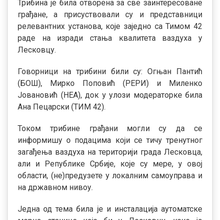
Трибина је била отворена за све заинтересоване
грађане, а присуствовали су и представници
релевантних установа, које заједно са Тимом 42
раде на изради стања квалитета ваздуха у
Лесковцу.
Говорници на трибини били су: Огњан Пантић
(БОШ), Мирко Поповић (РЕРИ) и Миленко
Јовановић (НЕА), док у улози модераторке била
Ана Пецарски (ТИМ 42).
Током трибине грађани могли су да се
информишу о подацима који се тичу тренутног
загађења ваздуха на територији града Лесковца,
али и Републике Србије, које су мере, у овој
области, (не)предузете у локалним самоуправа и
на државном нивоу.
Једна од тема била је и инсталација аутоматске