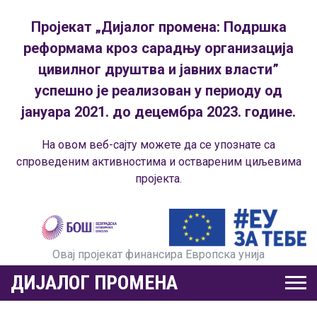
Пројекат „Дијалог промена: Подршка
реформама кроз сарадњу организација
цивилног друштва и јавних власти”
успешно је реализован у периоду од
јануара 2021. до децембра 2023. године.
На овом веб-сајту можете да се упознате са
спроведеним активностима и оствареним циљевима
пројекта.
Овај пројекат финансира Европска унија
ДИЈАЛОГ ПРОМЕНА