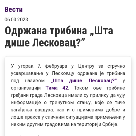
Вести
06.03.2023.
Одржана трибина „Шта
дише Лесковац?”
У уторак 7. фебруара у Центру за стручно
усавршавање у Лесковцу одржана је трибина
под називом
„Шта дише Лесковац?”
у
организацији
Тима 42
. Током ове трибине
грађани града Лесковца имали су прилику да чују
информације о тренутном стању, које се тиче
загађења ваздуха, као и о примерима добре и
лоше праксе у сличним ситуацијама примењени у
неким другим градовима на територији Србије.