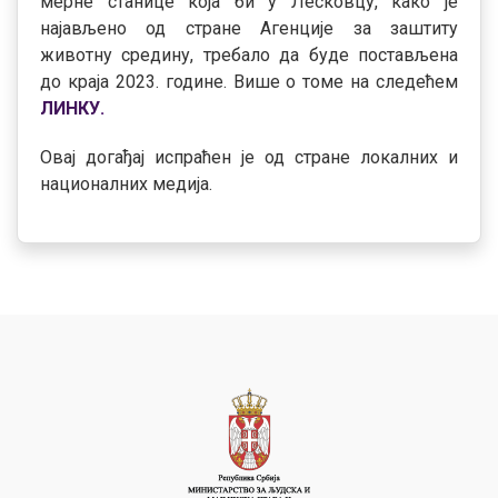
мерне станице која би у Лесковцу, како је
најављено од стране Агенције за заштиту
животну средину, требало да буде постављена
до краја 2023. године. Више о томе на следећем
ЛИНКУ
.
Овај догађај испраћен је од стране локалних и
националних медија.