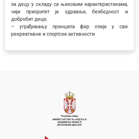
за децу у складу са њиховим карактеристикама,
чији приоритет је здравље, безбедност и
добробит деце;
– уграђивању принципа фер плеја у све
рекреативне и спортске активности.