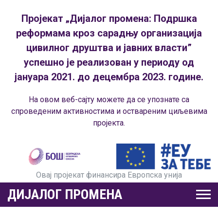
Пројекат „Дијалог промена: Подршка
реформама кроз сарадњу организација
цивилног друштва и јавних власти”
успешно је реализован у периоду од
јануара 2021. до децембра 2023. године.
На овом веб-сајту можете да се упознате са
спроведеним активностима и оствареним циљевима
пројекта.
Овај пројекат финансира Европска унија
ДИЈАЛОГ ПРОМЕНА