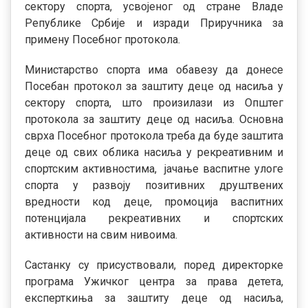
сектору спорта, усвојеног од стране Владе
Републике Србије и изради Приручника за
примену Посебног протокола.
Министарство спорта има обавезу да донесе
Посебан протокол за заштиту деце од насиља у
сектору спорта, што произилази из Општег
протокола за заштиту деце од насиља. Основна
сврха Посебног протокола треба да буде заштита
деце од свих облика насиља у рекреативним и
спортским активностима, јачање васпитне улоге
спорта у развоју позитивних друштвених
вредности код деце, промоција васпитних
потенцијала рекреативних и спортских
активности на свим нивоима.
Састанку су присуствовали, поред директорке
програма Ужичког центра за права детета,
експерткиња за заштиту деце од насиља,