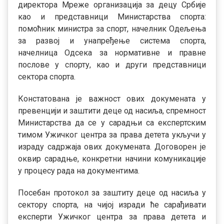
директора Мреже организација за децу Србије
као и представници Министарства спорта:
помоћник министра за спорт, начелник Одељења
за развој и унапређење система спорта,
начелница Одсека за нормативне и правне
послове у спорту, као и други представници
сектора спорта.
Констатована је важност ових докумената у
превенцији и заштити деце од насиља, спремност
Министарства да се у сарадњи са експертским
тимом Ужичког центра за права детета укључи у
израду садржаја ових докумената. Договорен је
оквир сарадње, конкретни начини комуникације
у процесу рада на документима.
Посебан протокол за заштиту деце од насиља у
сектору спорта, на чијој изради ће сарађивати
експерти Ужичког центра за права детета и