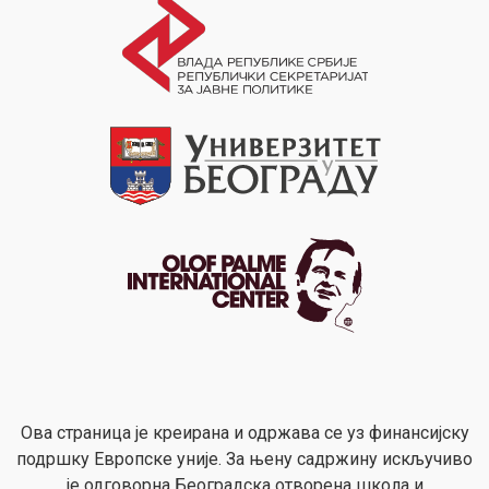
Ова страница је креирана и одржава се уз финансијску
подршку Европске уније. За њену садржину искључиво
је одговорна Београдска отворена школа и