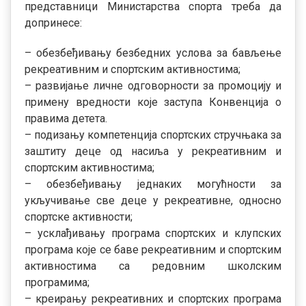
представници Министарства спорта треба да
допринесе:
– обезбеђивању безбедних услова за бављење
рекреативним и спортским активностима;
– развијање личне одговорности за промоцију и
примену вредности које заступа Конвенција о
правима детета.
– подизању компетенција спортских стручњака за
заштиту деце од насиља у рекреативним и
спортским активностима;
– обезбеђивању једнаких могућности за
укључивање све деце у рекреативне, односно
спортске активности;
– усклађивању програма спортских и клупских
програма које се баве рекреативним и спортским
активностима са редовним школским
програмима;
– креирању рекреативних и спортских програма