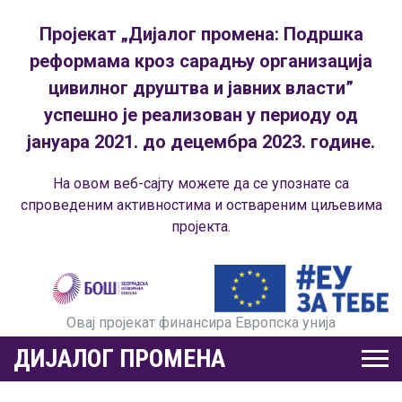
Пројекат „Дијалог промена: Подршка
реформама кроз сарадњу организација
цивилног друштва и јавних власти”
успешно је реализован у периоду од
јануара 2021. до децембра 2023. године.
На овом веб-сајту можете да се упознате са
спроведеним активностима и оствареним циљевима
пројекта.
Овај пројекат финансира Европска унија
ДИЈАЛОГ ПРОМЕНА