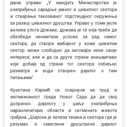
јавне управе:
„
У мандату Министарства је
унапређење сарадње јавног и цивилног сектора
и стварање такозваног подстицајног окружења
за развој цивилног друштва. Управо у томе јесте
велика улога државе, држава је та која треба да
обезбеди неометане услове за рад самог
сектора, да створи амбијент у коме цивилни
сектор може слободно да заговара неке своје
интересе, али и да са друге стране иницијативе
које добија од стране тог сектора озбиљно
разматра и води отворен дијалог о тим
питањима
“.
Кристина Караић се осврнула на труд и
мотивисаност града Новог Сада да да свој
допринос дијалогу у циљу унапређења
најразличитијих области и сегмената живота
грађана.
„Широка је лепеза тачака и сектора где је
разуман и смислени друштвени дијалог