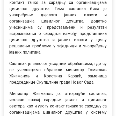
контакт тачке за сарадњу са организацијама
цивилног друштва. Тема састанка била је
унапређење дијалога јавних власти и
организација цивилног друштва, додатно
учесницима су представљени и резултати
истраживања
о сарадњи између представника
цивилног друштва и јавних власти у циљу
решавања проблема у заједници и унапређењу
јавних политика.
Састанак је започет уводним обраћањима, где су
се учесницима обратили министар Томислав
Жигманов и Кристина Караић, заменица
председнице Скупштине града Новог Сада.
Министар
Жигманов је, отварајући састанак,
истакао значај сарадње јавног и цивилног
сектора, као и улогу контакт тачака за сарадњу са
организацијама цивилног друштва у систему