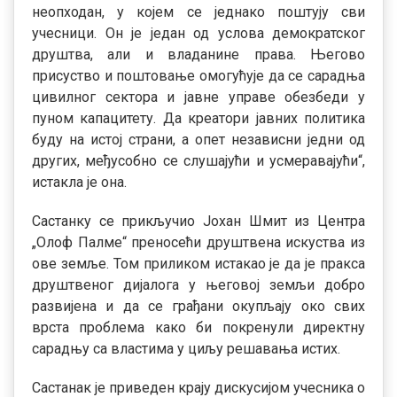
неопходан, у којем се једнако поштују сви
учесници. Он је један од услова демократског
друштва, али и владанине права. Његово
присуство и поштовање омогућује да се сарадња
цивилног сектора и јавне управе обезбеди у
пуном капацитету. Да креатори јавних политика
буду на истој страни, а опет независни једни од
других, међусобно се слушајући и усмеравајући“,
истакла је она.
Састанку се прикључио Јохан Шмит из Центра
„Олоф Палме“ преносећи друштвена искуства из
ове земље. Том приликом истакао је да је пракса
друштвеног дијалога у његовој земљи добро
развијена и да се грађани окупљају око свих
врста проблема како би покренули директну
сарадњу са властима у циљу решавања истих.
Састанак је приведен крају дискусијом учесника о