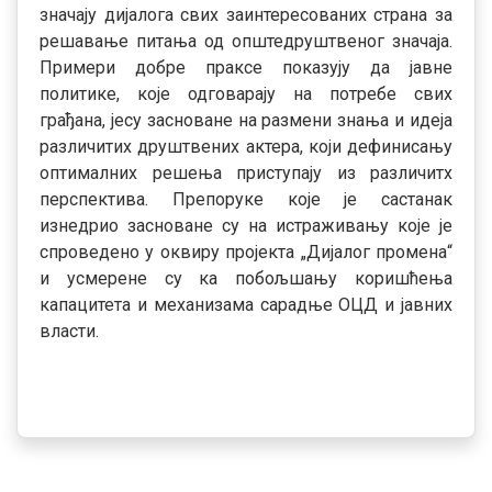
значају дијалога свих заинтересованих страна за
решавање питања од општедруштвеног значаја.
Примери добре праксе показују да јавне
политике, које одговарају на потребе свих
грађана, јесу засноване на размени знања и идеја
различитих друштвених актера, који дефинисању
оптималних решења приступају из различитх
перспектива. Препоруке које је састанак
изнедрио засноване су на истраживању које је
спроведено у оквиру пројекта
„Дијалог промена“
и усмерене су ка побољшању коришћења
капацитета и механизама сарадње ОЦД и јавних
власти.