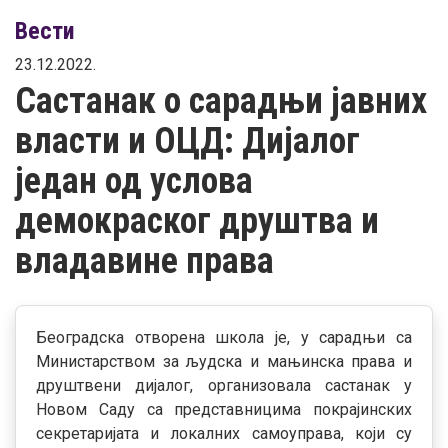
Вести
23.12.2022.
Састанак о сарадњи јавних
власти и ОЦД: Дијалог
један од услова
демокраског друштва и
владавине права
Београдска отворeна школа је, у сарадњи са
Министарством за људска и мањинска права и
друштвени дијалог, организовала састанак у
Новом Саду са представницима покрајинских
секретаријата и локалних самоуправа, који су