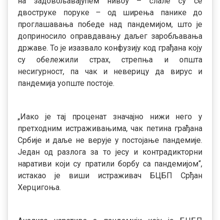
на задовољавајућем нивоу – слале су се
двоструке поруке – од ширења панике до
проглашавања победе над пандемијом, што је
доприносило оправдавању даљег заробљавања
државе. То је изазвало конфузију код грађана коју
су обележили страх, стрепња и општа
несигурност, па чак и неверицу да вирус и
пандемија уопште постоје.
„Иако је тај проценат значајно нижи него у
претходним истраживањима, чак петина грађана
Србије и даље не верује у постојање пандемије.
Један од разлога за то јесу и контрадикторни
наративи који су пратили борбу са пандемијом“,
истакао је виши истраживач БЦБП Срђан
Херцигоња.