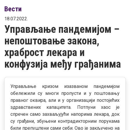
Вести
18.07.2022.
Управљање пандемијом –
непоштовање закона,
храброст лекара и
конфузија међу грађанима
Управљање кризом изазваном пандемијом
обележили су многи пропусти и у поштовању
правног оквира, али и у организацији постојећих
здравствених капацитета. Потпуни хаос је
спречен само захваљујући напорима лекара, док
су грађани, збуњени контрадикторним порукама
били препуштени сами себи. Ово је закључено на