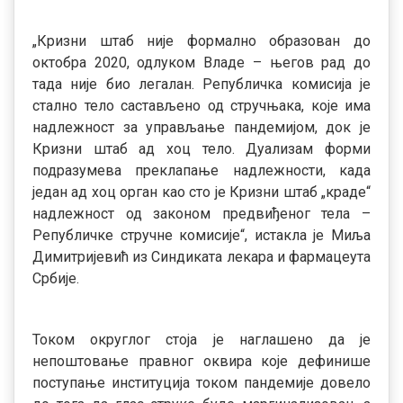
„Кризни штаб није формално образован до
октобра 2020, одлуком Владе – његов рад до
тада није био легалан. Републичка комисија је
стално тело састављено од стручњака, које има
надлежност за управљање пандемијом, док је
Кризни штаб ад хоц тело. Дуализам форми
подразумева преклапање надлежности, када
један ад хоц орган као сто је Кризни штаб „краде“
надлежност од законом предвиђеног тела –
Републичке стручне комисије“, истакла је Миља
Димитријевић из Синдиката лекара и фармацеута
Србије.
Током округлог стоја је наглашено да је
непоштовање правног оквира које дефинише
поступање институција током пандемије довело