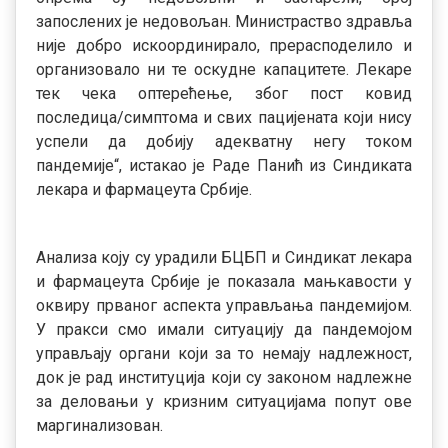
запослених је недовољан. Министраство здравља
није добро искоординирало, прерасподелило и
организовало ни те оскудне капацитете. Лекаре
тек чека оптерећење, због пост ковид
последица/симптома и свих пацијената који нису
успели да добију адекватну негу током
пандемије“, истакао је Раде Панић из Синдиката
лекара и фармацеута Србије.
Анализа коју су урадили БЦБП и Синдикат лекара
и фармацеута Србије је показала мањкавости у
оквиру прваног аспекта управљања пандемијом.
У пракси смо имали ситуацију да пандемојом
управљају органи који за то немају надлежност,
док је рад институција који су законом надлежне
за деловањи у кризним ситуацијама попут ове
маргинализован.