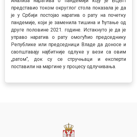
Анализа наратива о пандемији коју је БЦБП
представио током округлог стола показала је да
је у Србији постојао наратив о рату на почетку
пандемије, који је заменила тишина и ћутање од
друге половине 2021. године. Истакнуто је да је
управо наратив о рату омогућио председнику
Републике или председници Владе да доносе и
саопштавају најбитније одлуке у вези са овим
„ратом“, док су се стручњаци и експерти
поставили на маргине у процесу одлучивања.