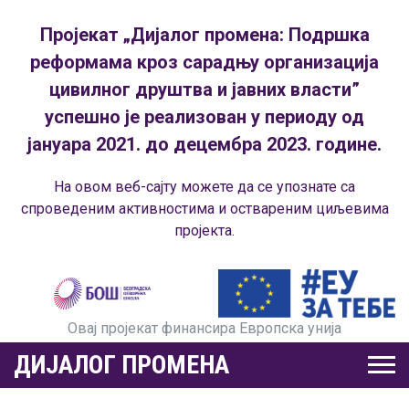
Пројекат „Дијалог промена: Подршка
реформама кроз сарадњу организација
цивилног друштва и јавних власти”
успешно је реализован у периоду од
јануара 2021. до децембра 2023. године.
На овом веб-сајту можете да се упознате са
спроведеним активностима и оствареним циљевима
пројекта.
Овај пројекат финансира Европска унија
ДИЈАЛОГ ПРОМЕНА