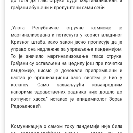
до тога да глас струке буде маргинализован, а
грађани збуњени и препуштени сами себи.
„Улога Републичке стручне комисије је
маргинализована и потиснута у корист владиног
Кризног штаба, иако закон јасно прописује да је
управо она надлежна за управљање пандемијом.
То је значило маргинализовање гласа струке.
Грађани су остављени на цедилу још пре почетка
пандемије, нисмо је дочекали припремљени и
настао је организациони хаос, систем је био у
колапсу. Само захваљујући изванредним
напорима здравствених радника није дошло до
потпуног хаоса,“ истакао је епидемиолог Зоран
Радовановић.
Комуникација о самом току пандемије није била