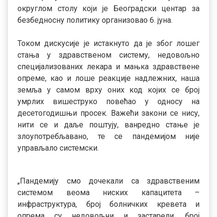
округлом столу који је Београдски центар за
безбедносну политику организовао 6. јуна.
Током дискусије је истакнуто да је због лошег
стања у здравственом систему, недовољно
специјализованих лекара и мањка здравствене
опреме, као и лоше реакције надлежних, наша
земља у самом врху оних код којих се број
умрлих вишеструко повећао у односу на
десетогодишњи просек. Важећи закони се нису,
нити се и даље поштују, ванредно стање је
злоупотребљавано, те се пандемијом није
управљало системски.
„Пандемију смо дочекали са здравственим
системом веома ниских капацитета –
инфраструктура, број болничких кревета и
опрема су недовољни и застарели, број