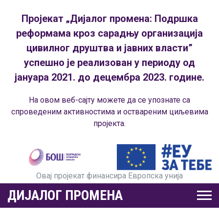
Пројекат „Дијалог промена: Подршка
реформама кроз сарадњу организација
цивилног друштва и јавних власти”
успешно је реализован у периоду од
јануара 2021. до децембра 2023. године.
На овом веб-сајту можете да се упознате са
спроведеним активностима и оствареним циљевима
пројекта.
Овај пројекат финансира Европска унија
ДИЈАЛОГ ПРОМЕНА