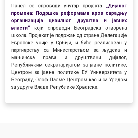
Панел се спроводи унутар пројекта
„Дијалог
промена: Подршка реформама кроз сарадњу
организација цивилног друштва и јавних
власти“
који спроводи Београдска отворена
школа. Пројекат је подржан од стране Делегације
Европске уније у Србији, и биће реализован у
партнерству са Министарством за људска и
мањинска права и друштвени дијалог,
Републичким секратаријатом за јавне политике,
Центром за јавне политике ЕУ Универзитета у
Београду, Олоф Палме Центром као и са Уредом
за удруге Владе Републике Хрватске.