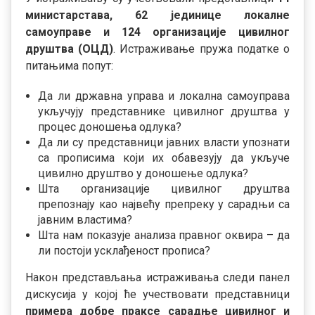
министарстава, 62 јединице локалне
самоуправе и 124 организације цивилног
друштва (ОЦД)
. Истраживање пружа податке о
питањима попут:
Да ли државна управа и локална самоуправа
укључујy представнике цивилног друштва у
процес доношења одлука?
Да ли су представници јавних власти упознати
са прописима који их обавезују да укључе
цивилно друштво у доношење одлука?
Шта организације цивилног друштва
препознају као највећу препреку у сарадњи са
јавним властима?
Шта нам показује анализа правног оквира – да
ли постоји усклађеност прописа?
Након представљања истраживања следи панел
дискусија у којој ће учествовати представници
примера добре праксе сарадње цивилног и