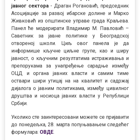
јавног сектора
- Драган Рогановић, председник
Асоцијације за развој ибарске долине и Марко
Живковић из општинске управе града Краљева.
Панел ће модерирати Владимир М. Павловић –
Саветник за јавне политике у Београдској
отвореној школи. Циљ овог панела је да
информише кључне циљне групе, као и ширу
јавност, о кључним резултатима истраживања и
препорукама за унапређење сарадње између
ОЦД и органа јавних власти и самим тиме
оствари шири утицај на на квалитет и садржај
дијалога о јавним политикама, између цивилног
друштва и носиоца јавних власти у Републици
Србији.
Уколико сте заинтересовани можете се пријавити
до понедељка, 28. марта попуњавањем следећег
формулара:
ОВДЕ
.