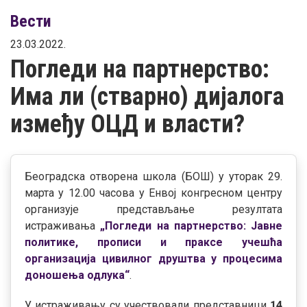
Вести
23.03.2022.
Погледи на партнерство:
Има ли (стварно) дијалога
између ОЦД и власти?
Београдска отворена школа (БОШ) у уторак 29.
марта у 12.00 часова у Енвој конгресном центру
организује представљање резултата
истраживања
„Погледи на партнерство: Јавне
политике, прописи и праксе учешћа
организација цивилног друштва у процесима
доношења одлука“
.
У истраживању су учествовали представници
14