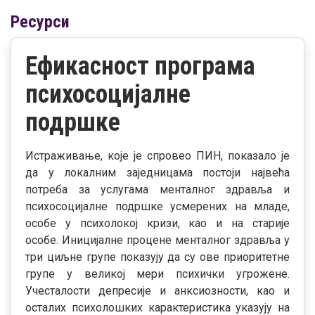
Ресурси
Ефикасност програма
психосоцијалне
подршке
Истраживање, које је спровео ПИН, показало је
да у локалним заједницама постоји највећа
потреба за услугама менталног здравља и
психосоцијалне подршке усмерених на младе,
особе у психолокој кризи, као и на старије
особе.
Иницијалне процене менталног здравља у
три циљне групе
показују да су ове приоритетне
групе у великој мери психички угрожене.
Учесталости депресије и анксиозности, као и
осталих психолошких карактеристика указују на