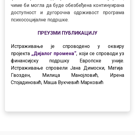
чиме би могла да буде обезбеђена континуирана
доступност и дугорочна одрживост програма
психосоцијалне подршке.
ПРЕУЗМИ ПУБЛИКАЦИЈУ
Истраживање је спроводено у оквиру
пројекта
„Дијалог промена“
, који се спроводи уз
финансијску подршку Европске уније.
Истраживање спровели Јана Димоски, Матија
Гвозден, Милица Манојловић, Ирена
Стојадиновић, Маша Вукчевић Марковић