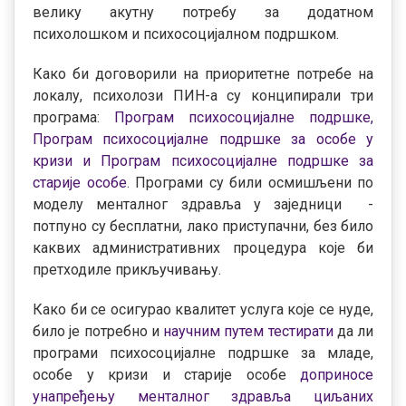
велику акутну потребу за додатном
психолошком и психосоцијалном подршком.
Како би договорили на приоритетне потребе на
локалу, психолози ПИН-а су конципирали три
програма:
Програм психосоцијалне подршке,
Програм психосоцијалне подршке за особе у
кризи и Програм психосоцијалне подршке за
старије особе
. Програми су били осмишљени по
моделу менталног здравља у заједници -
потпуно су бесплатни, лако приступачни, без било
каквих административних процедура које би
претходиле прикључивању.
Како би се осигурао квалитет услуга које се нуде,
било је потребно и
научним путем тестирати
да ли
програми психосоцијалне подршке за младе,
особе у кризи и старије особе
доприносе
унапређењу менталног здравља циљаних