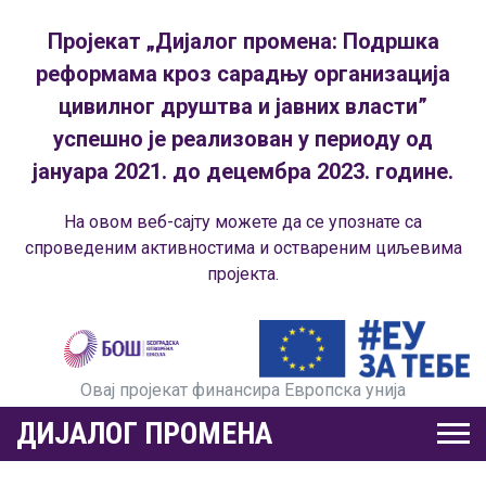
Пројекат „Дијалог промена: Подршка
реформама кроз сарадњу организација
цивилног друштва и јавних власти”
успешно је реализован у периоду од
јануара 2021. до децембра 2023. године.
На овом веб-сајту можете да се упознате са
спроведеним активностима и оствареним циљевима
пројекта.
Овај пројекат финансира Европска унија
ДИЈАЛОГ ПРОМЕНА