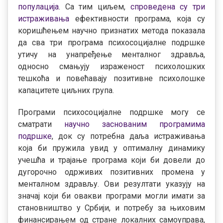
популација
. Са тим циљем,
спроведена су три
истраживања
ефективности програма, која су
коришћењем научно признатих метода показала
да сва три програма психосоцијалне подршке
утичу на унапређење менталног здравља,
односно смањују израженост психолошких
тешкоћа и повећавају позитивне психолошке
капацитете циљних група.
Програми психосоцијалне подршке могу се
сматрати
научно заснованим програмима
подршке
, док су потребна даља истраживања
која би пружила увид у оптималну динамику
учешћа и трајање програма који би довели до
дугорочно одрживих позитивних промена у
менталном здрављу. Ови резултати указују на
значај који би овакви програми могли имати за
становништво у Србији, и потребу за њиховим
финансирањем од стране локалних самоуправа,