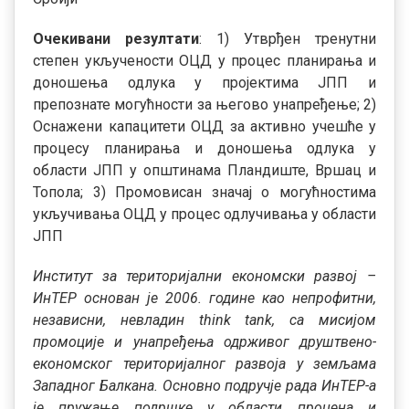
Очекивани резултати
: 1) Утврђен тренутни
степен укључености ОЦД у процес планирања и
доношења одлука у пројектима ЈПП и
препознате могућности за његово унапређење; 2)
Оснажени капацитети ОЦД за активно учешће у
процесу планирања и доношења одлука у
области ЈПП у општинама Пландиште, Вршац и
Топола; 3) Промовисан значај о могућностима
укључивања ОЦД у процес одлучивања у области
ЈПП
Институт за територијални економски развој –
ИнТЕР основан је 2006. године као непрофитни,
независни, невладин
think tank,
са мисијом
промоције и унапређења одрживог друштвено-
економског територијалног развоја у земљама
Западног Балкана. Основно подручје рада ИнТЕР-а
је пружање подршке у области процена и