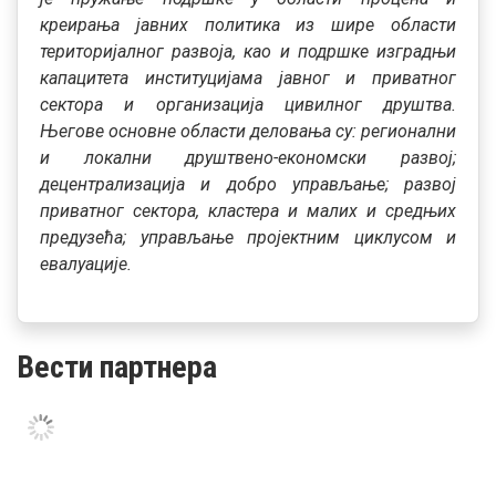
креирања јавних политика из шире области
територијалног развоја, као и подршке изградњи
капацитета институцијама јавног и приватног
сектора и организација цивилног друштва.
Његове основне области деловања су: регионални
и локални друштвено-економски развој;
децентрализација и добро управљање; развој
приватног сектора, кластера и малих и средњих
предузећа; управљање пројектним циклусом и
евалуације.
Вести партнера