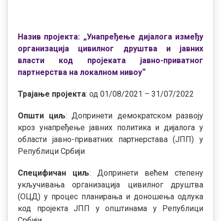
Назив пројекта: „Унапређење дијалога између
организација цивилног друштва и јавних
власти код пројеката јавно-приватног
партнерства на локалном нивоу“
Трајање пројектa
: од 01/08/2021 – 31/07/2022
Општи циљ
: Допринети демократском развоју
кроз унапређење јавних политика и дијалога у
области јавно-приватних партнерстава (ЈПП) у
Републици Србији
Специфичан циљ
: Допринети већем степену
укључивања организација цивилног друштва
(ОЦД) у процес планирања и доношења одлука
код пројекта ЈПП у општинама у Републици
Србији