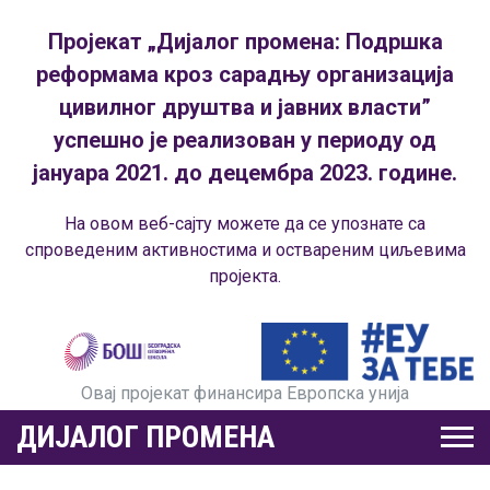
Пројекат „Дијалог промена: Подршка
реформама кроз сарадњу организација
цивилног друштва и јавних власти”
успешно је реализован у периоду од
јануара 2021. до децембра 2023. године.
На овом веб-сајту можете да се упознате са
спроведеним активностима и оствареним циљевима
пројекта.
Овај пројекат финансира Европска унија
ДИЈАЛОГ ПРОМЕНА