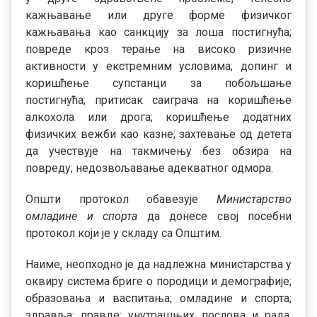
кажњавање или друге форме физичког
кажњавања као санкцију за лоша постигнућа;
повреде кроз терање на високо ризичне
активности у екстремним условима; допинг и
коришћење супстанци за побољшање
постигнућа; притисак саиграча на коришћење
алкохола или дрога; коришћење додатних
физичких вежби као казне; захтевање од детета
да учествује на такмичењу без обзира на
повреду; недозвољавање адекватног одмора.
Општи протокол обавезује
Министарство
омладине и спорта
да донесе свој посебни
протокол који је у складу са Општим.
Наиме, неопходно је да надлежна министарства у
оквиру система бриге о породици и демографије;
образовања и васпитања; омладине и спорта;
здравља; правде; унутрашњих послова и рада,