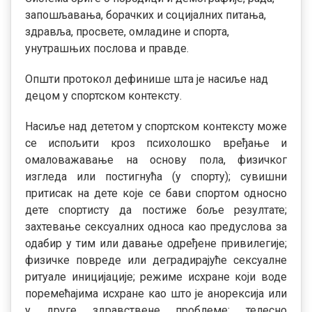
запошљавања, борачких и социјалних питања,
здравља, просвете, омладине и спорта,
унутрашњих послова и правде.
Општи протокол дефинише шта је насиље над
децом у спортском контексту.
Насиље над дететом у спортском контексту може
се испољити кроз психолошко вређање и
омаловажавање на основу пола, физичког
изгледа или постигнућа (у спорту); сувишни
притисак на дете које се бави спортом односно
дете спортисту да постиже боље резултате;
захтевање сексуалних односа као предуслова за
одабир у тим или давање одређене привилегије;
физичке повреде или деградирајуће сексуалне
ритуале иницијације; режиме исхране који воде
поремећајима исхране као што је анорексија или
у друге здравствене проблеме; телесно