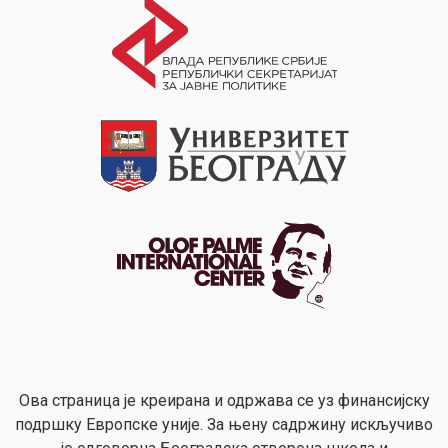
Ова страница је креирана и одржава се уз финансијску
подршку Европске уније. За њену садржину искључиво