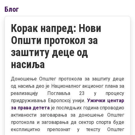
Блог
Корак напред: Нови
Општи протокол за
заштиту деце од
насиља
Доношење Општег протокола за заштиту деце
од насиља део је Националног акционог плана за
реализацију Поглавља 23 у процесу
придруживања Европској унији.
Ужички центар
за права детета
је последњих година спроводио
активности заговарања за доношење Општег
протокола и заговарања да сектор спорта буде
експлицитно препознат у тексту Општег