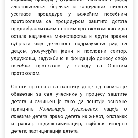
запошљавања, борачка и социјалних питања
усагласе процедуре у важећим посебним
протоколима са процедуром заштите детета
предвиђеном овим општим протоколом, као и да
остала надлежна министарства и други правни
субјекти чија делатност подразумева рад са
децом, укључујући јавни и пословни сектор,
удружења, задужбине и фондације донесу своје
посебне протоколе у складу са Општим
протоколом.
Општи протокол за заштиту деце од насиља је
обавезан за све учеснике у процесу заштите
детета и сачињен је тако да поштује основне
принципе
Конвенције Уједињених нација о
правима детета
: право детета на живот, опстанак
и развој; недискриминација; најбољи интерес
детета; партиципација детета.