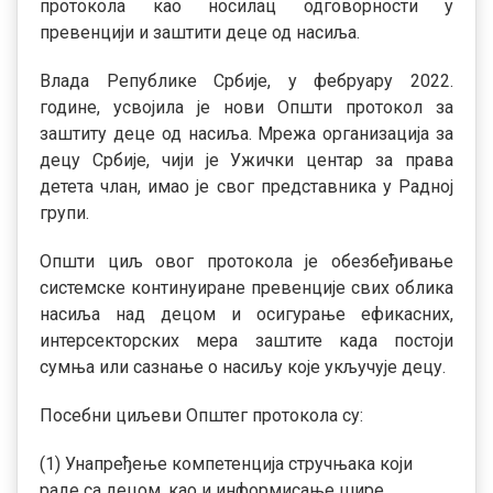
протокола као носилац одговорности у
превенцији и заштити деце од насиља.
Влада Републике Србије, у фебруару 2022.
године, усвојила је нови Општи протокол за
заштиту деце од насиља. Мрежа организација за
децу Србије, чији је Ужички центар за права
детета члан, имао је свог представника у Радној
групи.
Општи циљ овог протокола је обезбеђивање
системске континуиране превенције свих облика
насиља над децом и осигурање ефикасних,
интерсекторских мера заштите када постоји
сумња или сазнање о насиљу које укључује децу.
Посебни циљеви Општег протокола су:
(1) Унапређење компетенција стручњака који
раде са децом, као и информисање шире