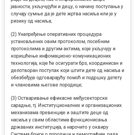
јавности, укључујући и децу, о начину поступања у
случају сумње да је дете жртва насиља или је у
ризику од насиља;
(2) Унапређење оперативних процедура
установљених овим протоколом, посебним
протоколима и другим актима, које укључују и
коришћење инфомационо-комуникационих
технологија, које ће осигурати брз, координисан и
делотворан поступак који штити дете од насиља и
обезбеђује одговарајућу помоћ и подршку детету
и члановима његове породице;
(3) Остваривање ефикасне међусекторске
сарадње, тј. Институционалних и организационих
механизама превенције и заштите деце од
насиља у свим областима функционисања
државних институција, а нарочито у оквиру
Система бриге о породици и демографије, рада,